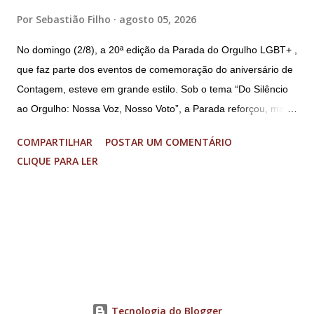
Por
Sebastião Filho
agosto 05, 2026
No domingo (2/8), a 20ª edição da Parada do Orgulho LGBT+ ,
que faz parte dos eventos de comemoração do aniversário de
Contagem, esteve em grande estilo. Sob o tema “Do Silêncio
ao Orgulho: Nossa Voz, Nosso Voto”, a Parada reforçou, mais
uma vez, a importância dos direitos LGBT+ e a diversidade no
COMPARTILHAR
POSTAR UM COMENTÁRIO
município. A concentração foi na Praça da Glória, que estava
CLIQUE PARA LER
preparada com um palco e contou com diversos shows,
apresentadores e desfiles. Além disso, a Casa dos Direitos
Humanos e o Núcleo LGBT montaram uma tenda, oferecendo
suporte e conscientizando à população, dando total apoio no
evento. Além de um evento cultural, a Parada LGBT+ é
também um evento político. Nesse sentido, foi destacada a
importância da Parada LGBT+ de Contagem, principalmente
por ser um movimento de resistência, de ocupação das ruas e
Tecnologia do Blogger