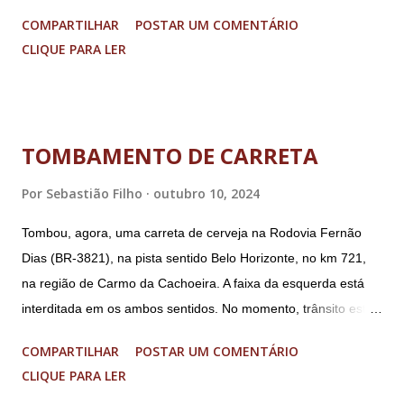
“Núcleo Crucial”, segundo a Procuradoria-Geral da República
COMPARTILHAR
POSTAR UM COMENTÁRIO
(PGR): o deputado federal Alexandre Ramagem, ex-diretor da
CLIQUE PARA LER
Agência Brasileira de Inteligência (Abin); o almirante Almir
Garnier, ex-comandante da Marinha; Anderson Torres, ex-
ministro da Justiça e ex-secretário de Segurança Pública do
DF; o general Augusto Heleno, ex-chefe do Gabinete de
TOMBAMENTO DE CARRETA
Segurança Institucional (GSI); o tenente-coronel Mauro Cid,
ex-ajudante de ordens de Bolsonaro (réu-colaborador); o ex-
Por
Sebastião Filho
outubro 10, 2024
presidente da República Jair Bolsonaro; o general Paulo
Tombou, agora, uma carreta de cerveja na Rodovia Fernão
Sérgio Nogueira, ex-ministro da Defesa; e o general da
Dias (BR-3821), na pista sentido Belo Horizonte, no km 721,
reserva Walter Braga Netto, ex-ministro da Casa Civil e da
na região de Carmo da Cachoeira. A faixa da esquerda está
Defesa. A acusação envolveu os crimes de tentativa de
interditada em os ambos sentidos. No momento, trânsito está
abolição violenta do Estado Democrático de Direito, golpe de
fluindo sem lentidão. Motorista sem ferimentos graves.
E...
COMPARTILHAR
POSTAR UM COMENTÁRIO
Imagens @transitofernaodias *Por Sebastião Filho
CLIQUE PARA LER