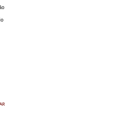
ão
io
AR