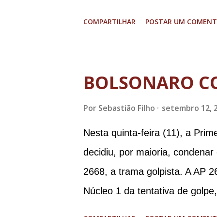
graves. Imagens @transitofern
COMPARTILHAR
POSTAR UM COMENT
BOLSONARO C
Por
Sebastião Filho
setembro 12, 
Nesta quinta-feira (11), a Pri
decidiu, por maioria, condenar
2668, a trama golpista. A AP 2
Núcleo 1 da tentativa de golpe
Procuradoria-Geral da Repúbli