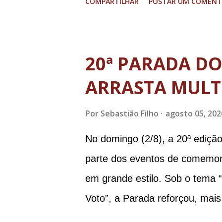
COMPARTILHAR
POSTAR UM COMENT
Ramagem, ex-diretor da Agência
almirante Almir Garnier, ex-c
ministro da Justiça e ex-secre
20ª PARADA D
Augusto Heleno, ex-chefe do G
ARRASTA MULT
tenente-coronel Mauro Cid, ex
colaborador); o ex-presidente 
Por
Sebastião Filho
agosto 05, 202
Paulo Sérgio Nogueira, ex-mini
No domingo (2/8), a 20ª ediçã
Walter Braga Netto, ex-ministr
parte dos eventos de comemor
envolveu os crimes de tentativ
em grande estilo. Sob o tema 
Democrático de Direito, golpe d
Voto”, a Parada reforçou, mais
LGBT+ e a diversidade no muni