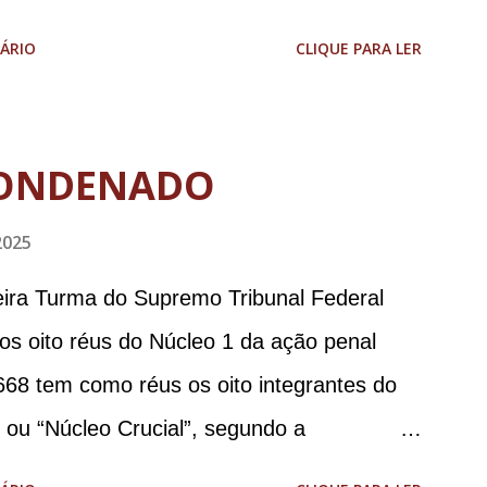
aodias *Por Sebastião Filho
ÁRIO
CLIQUE PARA LER
ONDENADO
2025
meira Turma do Supremo Tribunal Federal
 os oito réus do Núcleo 1 da ação penal
668 tem como réus os oito integrantes do
, ou “Núcleo Crucial”, segundo a
ca (PGR): o deputado federal Alexandre