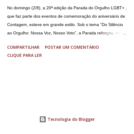
No domingo (2/8), a 20ª edição da Parada do Orgulho LGBT+ ,
que faz parte dos eventos de comemoração do aniversário de
Contagem, esteve em grande estilo. Sob o tema “Do Silêncio
ao Orgulho: Nossa Voz, Nosso Voto”, a Parada reforçou, mais
uma vez, a importância dos direitos LGBT+ e a diversidade no
COMPARTILHAR
POSTAR UM COMENTÁRIO
município. A concentração foi na Praça da Glória, que estava
CLIQUE PARA LER
preparada com um palco e contou com diversos shows,
apresentadores e desfiles. Além disso, a Casa dos Direitos
Humanos e o Núcleo LGBT montaram uma tenda, oferecendo
suporte e conscientizando à população, dando total apoio no
evento. Além de um evento cultural, a Parada LGBT+ é
também um evento político. Nesse sentido, foi destacada a
importância da Parada LGBT+ de Contagem, principalmente
por ser um movimento de resistência, de ocupação das ruas e
Tecnologia do Blogger
de se fazer homenagens. Dentre as homenageadas esteve
Maria Eduarda Campos, de 22 anos. Ela é professora e foi