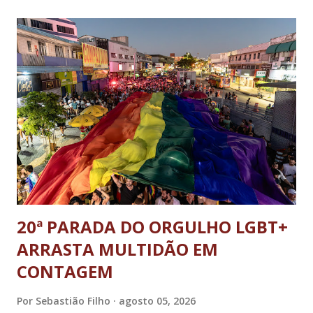
DF; o general Augusto Heleno, ex-chefe do Gabinete de
Segurança Institucional (GSI); o tenente-coronel Mauro Cid,
ex-ajudante de ordens de Bolsonaro (réu-colaborador); o ex-
presidente da República Jair Bolsonaro; o general Paulo
Sérgio Nogueira, ex-ministro da Defesa; e o general da
reserva Walter Braga Netto, ex-ministro da Casa Civil e da
Defesa. A acusação envolveu os crimes de tentativa de
abolição violenta do Estado Democrático de Direito, golpe de
E...
20ª PARADA DO ORGULHO LGBT+
ARRASTA MULTIDÃO EM
CONTAGEM
Por
Sebastião Filho
agosto 05, 2026