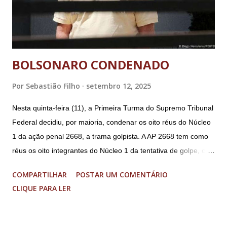
BOLSONARO CONDENADO
Por
Sebastião Filho
setembro 12, 2025
Nesta quinta-feira (11), a Primeira Turma do Supremo Tribunal
Federal decidiu, por maioria, condenar os oito réus do Núcleo
1 da ação penal 2668, a trama golpista. A AP 2668 tem como
réus os oito integrantes do Núcleo 1 da tentativa de golpe, ou
“Núcleo Crucial”, segundo a Procuradoria-Geral da República
COMPARTILHAR
POSTAR UM COMENTÁRIO
(PGR): o deputado federal Alexandre Ramagem, ex-diretor da
CLIQUE PARA LER
Agência Brasileira de Inteligência (Abin); o almirante Almir
Garnier, ex-comandante da Marinha; Anderson Torres, ex-
ministro da Justiça e ex-secretário de Segurança Pública do