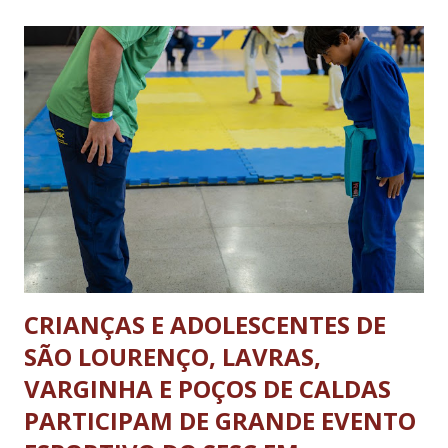
se aos dias e horários estabelecidos: de segunda a sexta feira,
das 08h às 18h; aos sábados das 08h às 13h; Nos domingos e
feriados livres. Haverá tolerância de 30 minutos, após o
término dos horários estabelecidos aos veículos que já se
encontrarem em operação de descarga. A nova legislação vale
para os ônibus que viajam entre estados e municípios quanto
carretas e caminhões pesados. A determinação não se aplica
aos ônibus que realizam o transporte dentro da...
CRIANÇAS E ADOLESCENTES DE
SÃO LOURENÇO, LAVRAS,
VARGINHA E POÇOS DE CALDAS
PARTICIPAM DE GRANDE EVENTO