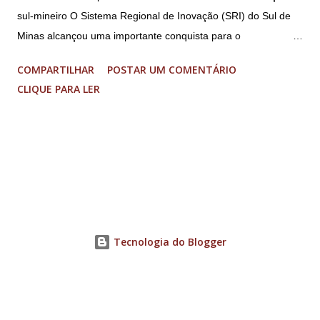
sul-mineiro O Sistema Regional de Inovação (SRI) do Sul de
Minas alcançou uma importante conquista para o
fortalecimento do ecossistema de inovação sul-mineiro: a
COMPARTILHAR
POSTAR UM COMENTÁRIO
proposta “Acelera Vibra” foi contemplada na Chamada
CLIQUE PARA LER
FAPEMIG/Sede 03/2026 – Novo SEED, garantindo R$ 1,85
milhão em investimentos para a execução de um programa
regional de aceleração de startups. O resultado faz parte de
uma seleção estadual que aprovou apenas nove projetos em
Minas Gerais, entre 33 propostas submetidas. O recurso
permitirá a aceleração de 17 startups do Sul de Minas, que
receberão acompanhamento especializado, mentorias,
conexões com o ecossistema de inovação e aporte financeiro
Tecnologia do Blogger
de até R$ 70 mil cada, para impulsionar o desenvolvimento de
soluções inovadoras e ampliar sua competitividade no
mercado. O projeto reúne uma ampla rede de ambientes
promotores de inovação distribuídos por cinco cidades...