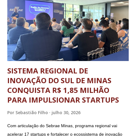
Metropolitana de Belo Horizonte. Foram cinco dias de disputas
em diferentes modalidades esportivas, palestras e uma
programação dedicada a promover a integração, o respeito e
o desenvolvimento pessoal e social através do esporte. A
abertura oficial, com direto a cerimônia, aconteceu no dia 20
de julho (segunda-feira) e o ence...
SISTEMA REGIONAL DE
INOVAÇÃO DO SUL DE MINAS
CONQUISTA R$ 1,85 MILHÃO
PARA IMPULSIONAR STARTUPS
Por
Sebastião Filho
julho 30, 2026
Com articulação do Sebrae Minas, programa regional vai
acelerar 17 startups e fortalecer o ecossistema de inovação