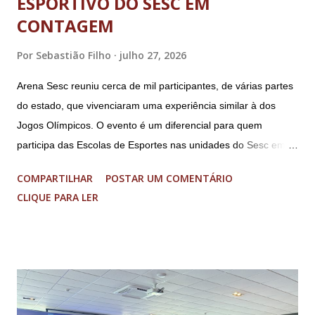
ESPORTIVO DO SESC EM
CONTAGEM
Por
Sebastião Filho
julho 27, 2026
Arena Sesc reuniu cerca de mil participantes, de várias partes
do estado, que vivenciaram uma experiência similar à dos
Jogos Olímpicos. O evento é um diferencial para quem
participa das Escolas de Esportes nas unidades do Sesc em
Minas Uma genuína experiência olímpica para crianças e
COMPARTILHAR
POSTAR UM COMENTÁRIO
adolescentes. É isso que o Arena Sesc proporcionou para 165
CLIQUE PARA LER
integrantes das Escolas de Esportes do Sesc São Lourenço,
Sesc Lavras, Sesc Varginha e Sesc Poços de Caldas.
Realizado anualmente pelo Sistema Fecomércio MG desde
2024, a atual edição do evento reuniu cerca de mil
participantes, entre 9 e 17 anos de idade, de várias partes do
estado, no Sesc Contagem, localizado na Região