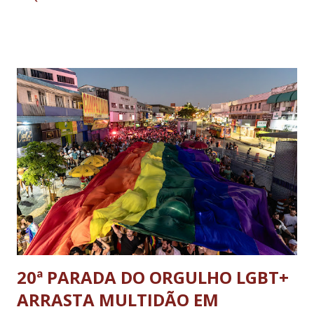
Agência Brasileira de Inteligência (Abin); o almirante Almir
Garnier, ex-comandante da Marinha; Anderson Torres, ex-
ministro da Justiça e ex-secretário de Segurança Pública do
DF; o general Augusto Heleno, ex-chefe do Gabinete de
Segurança Institucional (GSI); o tenente-coronel Mauro Cid,
ex-ajudante de ordens de Bolsonaro (réu-colaborador); o ex-
presidente da República Jair Bolsonaro; o general Paulo
Sérgio Nogueira, ex-ministro da Defesa; e o general da
reserva Walter Braga Netto, ex-ministro da Casa Civil e da
Defesa. A acusação envolveu os crimes de tentativa de
abolição violenta do Estado Democrático de Direito, golpe de
E...
20ª PARADA DO ORGULHO LGBT+
ARRASTA MULTIDÃO EM