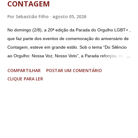
CONTAGEM
Por
Sebastião Filho
agosto 05, 2026
No domingo (2/8), a 20ª edição da Parada do Orgulho LGBT+ ,
que faz parte dos eventos de comemoração do aniversário de
Contagem, esteve em grande estilo. Sob o tema “Do Silêncio
ao Orgulho: Nossa Voz, Nosso Voto”, a Parada reforçou, mais
uma vez, a importância dos direitos LGBT+ e a diversidade no
COMPARTILHAR
POSTAR UM COMENTÁRIO
município. A concentração foi na Praça da Glória, que estava
CLIQUE PARA LER
preparada com um palco e contou com diversos shows,
apresentadores e desfiles. Além disso, a Casa dos Direitos
Humanos e o Núcleo LGBT montaram uma tenda, oferecendo
suporte e conscientizando à população, dando total apoio no
evento. Além de um evento cultural, a Parada LGBT+ é
também um evento político. Nesse sentido, foi destacada a
importância da Parada LGBT+ de Contagem, principalmente