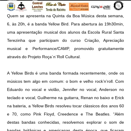
Quem se apresenta na Quinta da Boa Música desta semana,
6, às 20h, é a banda Yellow Bird. Para abertura às 19h30min,
uma apresentação musical dos alunos da Escola Rural Santa
Terezinha que participam do curso Criação, Apreciação
musical e Performance/CAMP, promovido gratuitamente
através do Projeto Roça`n`Roll Cultural.
A Yellow Birds é uma banda formada recentemente, onde os
músicos tem algo em comum: o bom e velho rock’n’roll. Com
Eduardo no vocal e violão, Jennifer no vocal, Anderson no
teclado e vocal, Guilherme na guitarra, Renan no baixo e Erick
na bateria, a Yellow Birds resolveu tocar clássicos dos anos 60
e 70, como Pink Floyd, Creedence e The Beatles. “Além
destas bandas conhecidas, resolvemos explorar o som de
bandas britânicas e americanas desta época, que ficaram