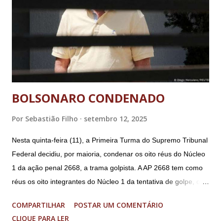
BOLSONARO CONDENADO
Por
Sebastião Filho
setembro 12, 2025
Nesta quinta-feira (11), a Primeira Turma do Supremo Tribunal
Federal decidiu, por maioria, condenar os oito réus do Núcleo
1 da ação penal 2668, a trama golpista. A AP 2668 tem como
réus os oito integrantes do Núcleo 1 da tentativa de golpe, ou
“Núcleo Crucial”, segundo a Procuradoria-Geral da República
COMPARTILHAR
POSTAR UM COMENTÁRIO
(PGR): o deputado federal Alexandre Ramagem, ex-diretor da
CLIQUE PARA LER