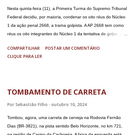
Nesta quinta-feira (11), a Primeira Turma do Supremo Tribunal
Federal decidiu, por maioria, condenar os oito réus do Núcleo
1 da ação penal 2668, a trama golpista. A AP 2668 tem como
réus os oito integrantes do Núcleo 1 da tentativa de golpe, ou
“Núcleo Crucial”, segundo a Procuradoria-Geral da República
COMPARTILHAR
POSTAR UM COMENTÁRIO
(PGR): o deputado federal Alexandre Ramagem, ex-diretor da
CLIQUE PARA LER
Agência Brasileira de Inteligência (Abin); o almirante Almir
Garnier, ex-comandante da Marinha; Anderson Torres, ex-
ministro da Justiça e ex-secretário de Segurança Pública do
DF; o general Augusto Heleno, ex-chefe do Gabinete de
TOMBAMENTO DE CARRETA
Segurança Institucional (GSI); o tenente-coronel Mauro Cid,
ex-ajudante de ordens de Bolsonaro (réu-colaborador); o ex-
Por
Sebastião Filho
outubro 10, 2024
presidente da República Jair Bolsonaro; o general Paulo
Tombou, agora, uma carreta de cerveja na Rodovia Fernão
Sérgio Nogueira, ex-ministro da Defesa; e o general da
Dias (BR-3821), na pista sentido Belo Horizonte, no km 721,
reserva Walter Braga Netto, ex-ministro da Casa Civil e da
na região de Carmo da Cachoeira. A faixa da esquerda está
Defesa. A acusação envolveu os crimes de tentativa de