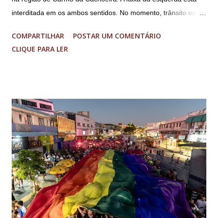
interditada em os ambos sentidos. No momento, trânsito está
abolição violenta do Estado Democrático de Direito, golpe de
fluindo sem lentidão. Motorista sem ferimentos graves.
E...
COMPARTILHAR
POSTAR UM COMENTÁRIO
Imagens @transitofernaodias *Por Sebastião Filho
CLIQUE PARA LER