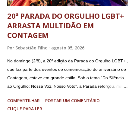
20ª PARADA DO ORGULHO LGBT+
ARRASTA MULTIDÃO EM
CONTAGEM
Por
Sebastião Filho
agosto 05, 2026
No domingo (2/8), a 20ª edição da Parada do Orgulho LGBT+ ,
que faz parte dos eventos de comemoração do aniversário de
Contagem, esteve em grande estilo. Sob o tema “Do Silêncio
ao Orgulho: Nossa Voz, Nosso Voto”, a Parada reforçou, mais
uma vez, a importância dos direitos LGBT+ e a diversidade no
COMPARTILHAR
POSTAR UM COMENTÁRIO
município. A concentração foi na Praça da Glória, que estava
CLIQUE PARA LER
preparada com um palco e contou com diversos shows,
apresentadores e desfiles. Além disso, a Casa dos Direitos
Humanos e o Núcleo LGBT montaram uma tenda, oferecendo