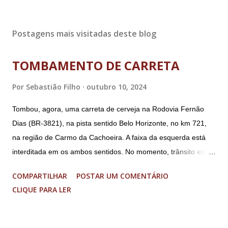
Postagens mais visitadas deste blog
TOMBAMENTO DE CARRETA
Por
Sebastião Filho
outubro 10, 2024
Tombou, agora, uma carreta de cerveja na Rodovia Fernão
Dias (BR-3821), na pista sentido Belo Horizonte, no km 721,
na região de Carmo da Cachoeira. A faixa da esquerda está
interditada em os ambos sentidos. No momento, trânsito está
fluindo sem lentidão. Motorista sem ferimentos graves.
COMPARTILHAR
POSTAR UM COMENTÁRIO
Imagens @transitofernaodias *Por Sebastião Filho
CLIQUE PARA LER