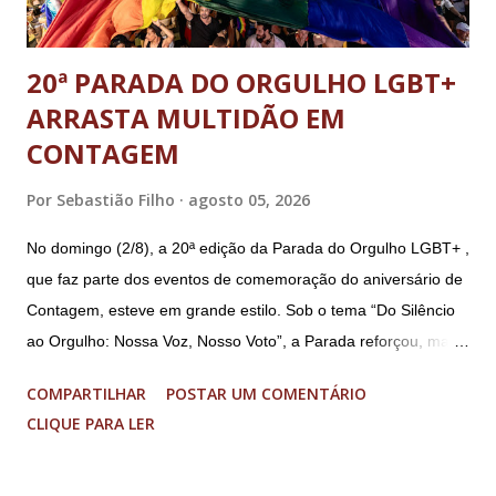
20ª PARADA DO ORGULHO LGBT+
ARRASTA MULTIDÃO EM
CONTAGEM
Por
Sebastião Filho
agosto 05, 2026
No domingo (2/8), a 20ª edição da Parada do Orgulho LGBT+ ,
que faz parte dos eventos de comemoração do aniversário de
Contagem, esteve em grande estilo. Sob o tema “Do Silêncio
ao Orgulho: Nossa Voz, Nosso Voto”, a Parada reforçou, mais
uma vez, a importância dos direitos LGBT+ e a diversidade no
COMPARTILHAR
POSTAR UM COMENTÁRIO
município. A concentração foi na Praça da Glória, que estava
CLIQUE PARA LER
preparada com um palco e contou com diversos shows,
apresentadores e desfiles. Além disso, a Casa dos Direitos
Humanos e o Núcleo LGBT montaram uma tenda, oferecendo