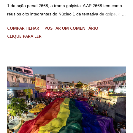
1 da ação penal 2668, a trama golpista. A AP 2668 tem como
réus os oito integrantes do Núcleo 1 da tentativa de golpe, ou
“Núcleo Crucial”, segundo a Procuradoria-Geral da República
COMPARTILHAR
POSTAR UM COMENTÁRIO
(PGR): o deputado federal Alexandre Ramagem, ex-diretor da
CLIQUE PARA LER
Agência Brasileira de Inteligência (Abin); o almirante Almir
Garnier, ex-comandante da Marinha; Anderson Torres, ex-
ministro da Justiça e ex-secretário de Segurança Pública do
DF; o general Augusto Heleno, ex-chefe do Gabinete de
Segurança Institucional (GSI); o tenente-coronel Mauro Cid,
ex-ajudante de ordens de Bolsonaro (réu-colaborador); o ex-
presidente da República Jair Bolsonaro; o general Paulo
Sérgio Nogueira, ex-ministro da Defesa; e o general da
reserva Walter Braga Netto, ex-ministro da Casa Civil e da
Defesa. A acusação envolveu os crimes de tentativa de
abolição violenta do Estado Democrático de Direito, golpe de
E...