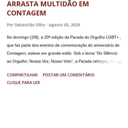
ARRASTA MULTIDÃO EM
CONTAGEM
Por
Sebastião Filho
agosto 05, 2026
No domingo (2/8), a 20ª edição da Parada do Orgulho LGBT+ ,
que faz parte dos eventos de comemoração do aniversário de
Contagem, esteve em grande estilo. Sob o tema “Do Silêncio
ao Orgulho: Nossa Voz, Nosso Voto”, a Parada reforçou, mais
uma vez, a importância dos direitos LGBT+ e a diversidade no
COMPARTILHAR
POSTAR UM COMENTÁRIO
município. A concentração foi na Praça da Glória, que estava
CLIQUE PARA LER
preparada com um palco e contou com diversos shows,
apresentadores e desfiles. Além disso, a Casa dos Direitos
Humanos e o Núcleo LGBT montaram uma tenda, oferecendo
suporte e conscientizando à população, dando total apoio no
evento. Além de um evento cultural, a Parada LGBT+ é
também um evento político. Nesse sentido, foi destacada a