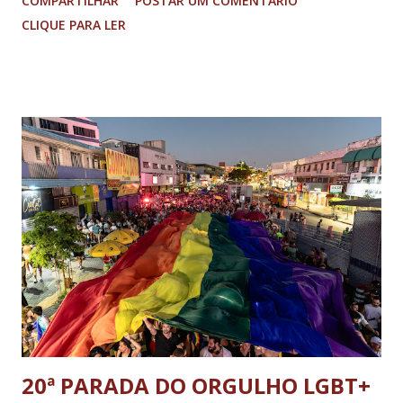
COMPARTILHAR
POSTAR UM COMENTÁRIO
(PGR): o deputado federal Alexandre Ramagem, ex-diretor da
CLIQUE PARA LER
Agência Brasileira de Inteligência (Abin); o almirante Almir
Garnier, ex-comandante da Marinha; Anderson Torres, ex-
ministro da Justiça e ex-secretário de Segurança Pública do
DF; o general Augusto Heleno, ex-chefe do Gabinete de
Segurança Institucional (GSI); o tenente-coronel Mauro Cid,
ex-ajudante de ordens de Bolsonaro (réu-colaborador); o ex-
presidente da República Jair Bolsonaro; o general Paulo
Sérgio Nogueira, ex-ministro da Defesa; e o general da
reserva Walter Braga Netto, ex-ministro da Casa Civil e da
Defesa. A acusação envolveu os crimes de tentativa de
abolição violenta do Estado Democrático de Direito, golpe de
E...
20ª PARADA DO ORGULHO LGBT+