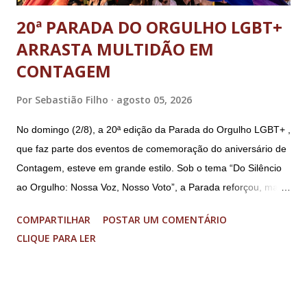
20ª PARADA DO ORGULHO LGBT+
ARRASTA MULTIDÃO EM
CONTAGEM
Por
Sebastião Filho
agosto 05, 2026
No domingo (2/8), a 20ª edição da Parada do Orgulho LGBT+ ,
que faz parte dos eventos de comemoração do aniversário de
Contagem, esteve em grande estilo. Sob o tema “Do Silêncio
ao Orgulho: Nossa Voz, Nosso Voto”, a Parada reforçou, mais
uma vez, a importância dos direitos LGBT+ e a diversidade no
COMPARTILHAR
POSTAR UM COMENTÁRIO
município. A concentração foi na Praça da Glória, que estava
CLIQUE PARA LER
preparada com um palco e contou com diversos shows,
apresentadores e desfiles. Além disso, a Casa dos Direitos
Humanos e o Núcleo LGBT montaram uma tenda, oferecendo
suporte e conscientizando à população, dando total apoio no