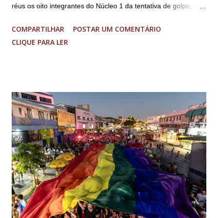
réus os oito integrantes do Núcleo 1 da tentativa de golpe, ou
“Núcleo Crucial”, segundo a Procuradoria-Geral da República
COMPARTILHAR
POSTAR UM COMENTÁRIO
(PGR): o deputado federal Alexandre Ramagem, ex-diretor da
CLIQUE PARA LER
Agência Brasileira de Inteligência (Abin); o almirante Almir
Garnier, ex-comandante da Marinha; Anderson Torres, ex-
ministro da Justiça e ex-secretário de Segurança Pública do
DF; o general Augusto Heleno, ex-chefe do Gabinete de
Segurança Institucional (GSI); o tenente-coronel Mauro Cid,
ex-ajudante de ordens de Bolsonaro (réu-colaborador); o ex-
presidente da República Jair Bolsonaro; o general Paulo
Sérgio Nogueira, ex-ministro da Defesa; e o general da
reserva Walter Braga Netto, ex-ministro da Casa Civil e da
Defesa. A acusação envolveu os crimes de tentativa de
abolição violenta do Estado Democrático de Direito, golpe de
E...