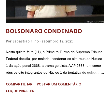
BOLSONARO CONDENADO
Por
Sebastião Filho
setembro 12, 2025
Nesta quinta-feira (11), a Primeira Turma do Supremo Tribunal
Federal decidiu, por maioria, condenar os oito réus do Núcleo
1 da ação penal 2668, a trama golpista. A AP 2668 tem como
réus os oito integrantes do Núcleo 1 da tentativa de golpe, ou
“Núcleo Crucial”, segundo a Procuradoria-Geral da República
COMPARTILHAR
POSTAR UM COMENTÁRIO
(PGR): o deputado federal Alexandre Ramagem, ex-diretor da
CLIQUE PARA LER
Agência Brasileira de Inteligência (Abin); o almirante Almir
Garnier, ex-comandante da Marinha; Anderson Torres, ex-
ministro da Justiça e ex-secretário de Segurança Pública do