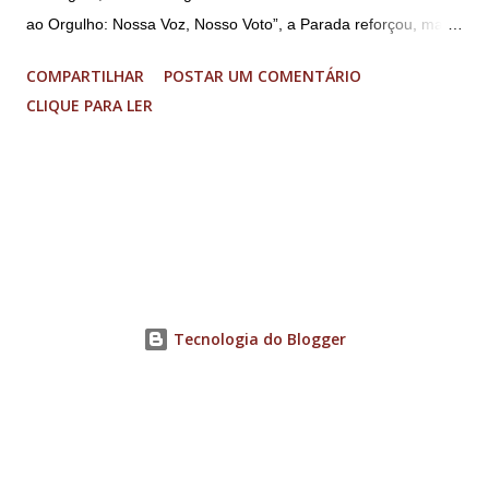
ao Orgulho: Nossa Voz, Nosso Voto”, a Parada reforçou, mais
uma vez, a importância dos direitos LGBT+ e a diversidade no
COMPARTILHAR
POSTAR UM COMENTÁRIO
município. A concentração foi na Praça da Glória, que estava
CLIQUE PARA LER
preparada com um palco e contou com diversos shows,
apresentadores e desfiles. Além disso, a Casa dos Direitos
Humanos e o Núcleo LGBT montaram uma tenda, oferecendo
suporte e conscientizando à população, dando total apoio no
evento. Além de um evento cultural, a Parada LGBT+ é
também um evento político. Nesse sentido, foi destacada a
importância da Parada LGBT+ de Contagem, principalmente
por ser um movimento de resistência, de ocupação das ruas e
Tecnologia do Blogger
de se fazer homenagens. Dentre as homenageadas esteve
Maria Eduarda Campos, de 22 anos. Ela é professora e foi
demitida de uma escola particular de Contagem após
familiares descobrirem...