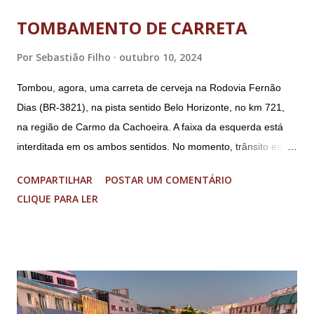
DF; o general Augusto Heleno, ex-chefe do Gabinete de
TOMBAMENTO DE CARRETA
Segurança Institucional (GSI); o tenente-coronel Mauro Cid,
ex-ajudante de ordens de Bolsonaro (réu-colaborador); o ex-
Por
Sebastião Filho
outubro 10, 2024
presidente da República Jair Bolsonaro; o general Paulo
Tombou, agora, uma carreta de cerveja na Rodovia Fernão
Sérgio Nogueira, ex-ministro da Defesa; e o general da
Dias (BR-3821), na pista sentido Belo Horizonte, no km 721,
reserva Walter Braga Netto, ex-ministro da Casa Civil e da
na região de Carmo da Cachoeira. A faixa da esquerda está
Defesa. A acusação envolveu os crimes de tentativa de
interditada em os ambos sentidos. No momento, trânsito está
abolição violenta do Estado Democrático de Direito, golpe de
fluindo sem lentidão. Motorista sem ferimentos graves.
E...
COMPARTILHAR
POSTAR UM COMENTÁRIO
Imagens @transitofernaodias *Por Sebastião Filho
CLIQUE PARA LER