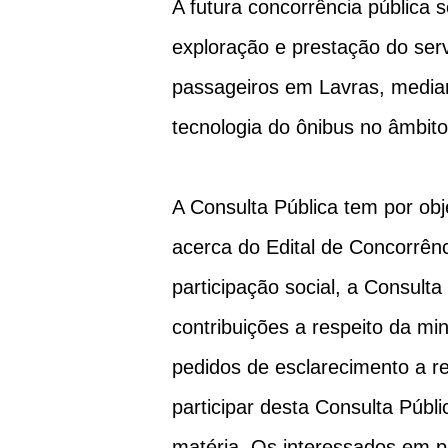
A futura concorrência pública 
exploração e prestação do serv
passageiros em Lavras, median
tecnologia do ônibus no âmbito
A Consulta Pública tem por obje
acerca do Edital de Concorrênc
participação social, a Consul
contribuições a respeito da m
pedidos de esclarecimento a 
participar desta Consulta Públi
matéria. Os interessados em pa