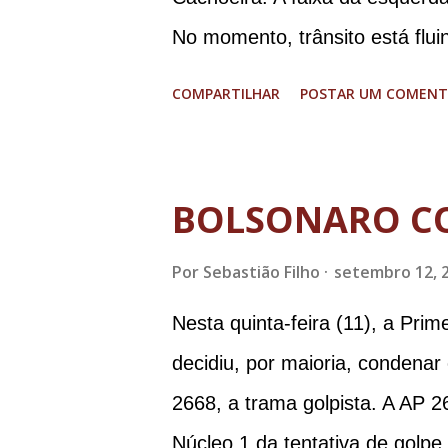
No momento, trânsito está flui
graves. Imagens @transitofern
COMPARTILHAR
POSTAR UM COMENT
BOLSONARO C
Por
Sebastião Filho
setembro 12, 
Nesta quinta-feira (11), a Pri
decidiu, por maioria, condenar
2668, a trama golpista. A AP 2
Núcleo 1 da tentativa de golpe