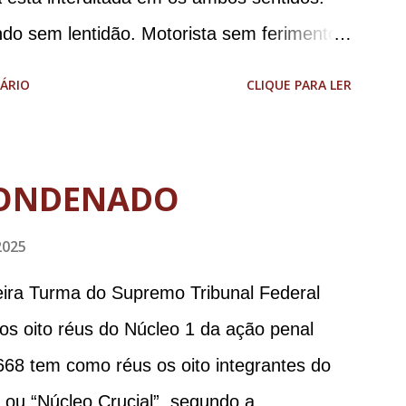
ndo sem lentidão. Motorista sem ferimentos
aodias *Por Sebastião Filho
ÁRIO
CLIQUE PARA LER
ONDENADO
2025
meira Turma do Supremo Tribunal Federal
 os oito réus do Núcleo 1 da ação penal
668 tem como réus os oito integrantes do
, ou “Núcleo Crucial”, segundo a