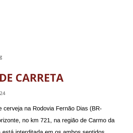
g
DE CARRETA
024
e cerveja na Rodovia Fernão Dias (BR-
orizonte, no km 721, na região de Carmo da
 está interditada em os ambos sentidos.