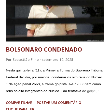
BOLSONARO CONDENADO
Por
Sebastião Filho
setembro 12, 2025
Nesta quinta-feira (11), a Primeira Turma do Supremo Tribunal
Federal decidiu, por maioria, condenar os oito réus do Núcleo
1 da ação penal 2668, a trama golpista. A AP 2668 tem como
réus os oito integrantes do Núcleo 1 da tentativa de golpe, ou
“Núcleo Crucial”, segundo a Procuradoria-Geral da República
COMPARTILHAR
POSTAR UM COMENTÁRIO
(PGR): o deputado federal Alexandre Ramagem, ex-diretor da
CLIQUE PARA LER