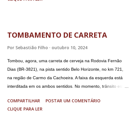
Agência Brasileira de Inteligência (Abin); o almirante Almir
Garnier, ex-comandante da Marinha; Anderson Torres, ex-
ministro da Justiça e ex-secretário de Segurança Pública do
DF; o general Augusto Heleno, ex-chefe do Gabinete de
TOMBAMENTO DE CARRETA
Segurança Institucional (GSI); o tenente-coronel Mauro Cid,
ex-ajudante de ordens de Bolsonaro (réu-colaborador); o ex-
Por
Sebastião Filho
outubro 10, 2024
presidente da República Jair Bolsonaro; o general Paulo
Tombou, agora, uma carreta de cerveja na Rodovia Fernão
Sérgio Nogueira, ex-ministro da Defesa; e o general da
Dias (BR-3821), na pista sentido Belo Horizonte, no km 721,
reserva Walter Braga Netto, ex-ministro da Casa Civil e da
na região de Carmo da Cachoeira. A faixa da esquerda está
Defesa. A acusação envolveu os crimes de tentativa de
interditada em os ambos sentidos. No momento, trânsito está
abolição violenta do Estado Democrático de Direito, golpe de
fluindo sem lentidão. Motorista sem ferimentos graves.
E...
COMPARTILHAR
POSTAR UM COMENTÁRIO
Imagens @transitofernaodias *Por Sebastião Filho
CLIQUE PARA LER