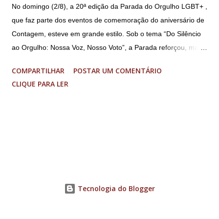
No domingo (2/8), a 20ª edição da Parada do Orgulho LGBT+ ,
que faz parte dos eventos de comemoração do aniversário de
Contagem, esteve em grande estilo. Sob o tema “Do Silêncio
ao Orgulho: Nossa Voz, Nosso Voto”, a Parada reforçou, mais
uma vez, a importância dos direitos LGBT+ e a diversidade no
COMPARTILHAR
POSTAR UM COMENTÁRIO
município. A concentração foi na Praça da Glória, que estava
CLIQUE PARA LER
preparada com um palco e contou com diversos shows,
apresentadores e desfiles. Além disso, a Casa dos Direitos
Humanos e o Núcleo LGBT montaram uma tenda, oferecendo
suporte e conscientizando à população, dando total apoio no
evento. Além de um evento cultural, a Parada LGBT+ é
também um evento político. Nesse sentido, foi destacada a
importância da Parada LGBT+ de Contagem, principalmente
por ser um movimento de resistência, de ocupação das ruas e
Tecnologia do Blogger
de se fazer homenagens. Dentre as homenageadas esteve
Maria Eduarda Campos, de 22 anos. Ela é professora e foi