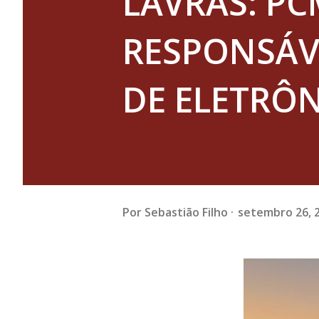
LAVRAS: PC
RESPONSÁV
DE ELETRÔ
Por
Sebastião Filho
setembro 26, 