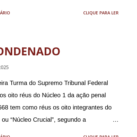
aodias *Por Sebastião Filho
ÁRIO
CLIQUE PARA LER
ONDENADO
2025
meira Turma do Supremo Tribunal Federal
 os oito réus do Núcleo 1 da ação penal
668 tem como réus os oito integrantes do
, ou “Núcleo Crucial”, segundo a
ca (PGR): o deputado federal Alexandre
ÁRIO
CLIQUE PARA LER