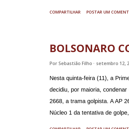
graves. Imagens @transitofern
COMPARTILHAR
POSTAR UM COMENT
BOLSONARO C
Por
Sebastião Filho
setembro 12, 
Nesta quinta-feira (11), a Pri
decidiu, por maioria, condenar
2668, a trama golpista. A AP 2
Núcleo 1 da tentativa de golpe
Procuradoria-Geral da Repúbli
COMPARTILHAR
POSTAR UM COMENT