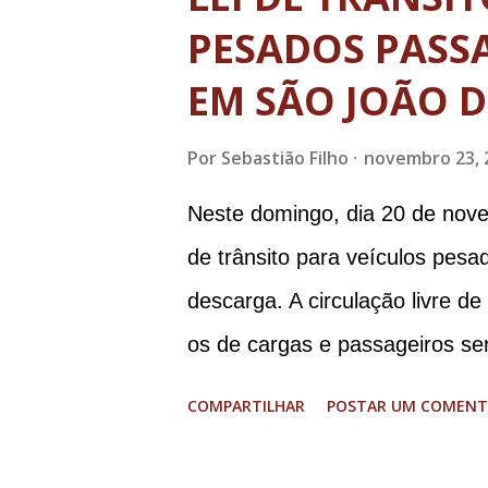
PESADOS PASSA
EM SÃO JOÃO D
Por
Sebastião Filho
novembro 23, 
Neste domingo, dia 20 de nove
de trânsito para veículos pes
descarga. A circulação livre d
os de cargas e passageiros ser
Matosinhos e Tijuco (com total
COMPARTILHAR
POSTAR UM COMENT
histórico e área restrita à circ
de até 8 toneladas. As operaç