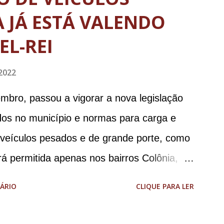
 JÁ ESTÁ VALENDO
EL-REI
2022
mbro, passou a vigorar a nova legislação
ados no município e normas para carga e
e veículos pesados e de grande porte, como
á permitida apenas nos bairros Colônia,
 liberdade apenas no Colônia). No centro
ÁRIO
CLIQUE PARA LER
ulação de veículos cujo peso bruto total seja
ões de carga e descarga no centro da