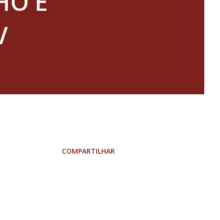
HO É
V
COMPARTILHAR