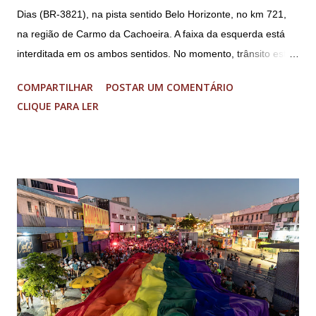
Dias (BR-3821), na pista sentido Belo Horizonte, no km 721,
reserva Walter Braga Netto, ex-ministro da Casa Civil e da
na região de Carmo da Cachoeira. A faixa da esquerda está
Defesa. A acusação envolveu os crimes de tentativa de
interditada em os ambos sentidos. No momento, trânsito está
abolição violenta do Estado Democrático de Direito, golpe de
fluindo sem lentidão. Motorista sem ferimentos graves.
E...
COMPARTILHAR
POSTAR UM COMENTÁRIO
Imagens @transitofernaodias *Por Sebastião Filho
CLIQUE PARA LER