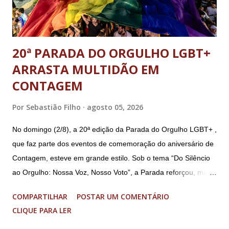
20ª PARADA DO ORGULHO LGBT+
ARRASTA MULTIDÃO EM
CONTAGEM
Por
Sebastião Filho
agosto 05, 2026
No domingo (2/8), a 20ª edição da Parada do Orgulho LGBT+ ,
que faz parte dos eventos de comemoração do aniversário de
Contagem, esteve em grande estilo. Sob o tema “Do Silêncio
ao Orgulho: Nossa Voz, Nosso Voto”, a Parada reforçou, mais
uma vez, a importância dos direitos LGBT+ e a diversidade no
COMPARTILHAR
POSTAR UM COMENTÁRIO
município. A concentração foi na Praça da Glória, que estava
CLIQUE PARA LER
preparada com um palco e contou com diversos shows,