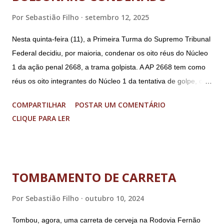
Por
Sebastião Filho
setembro 12, 2025
Nesta quinta-feira (11), a Primeira Turma do Supremo Tribunal
Federal decidiu, por maioria, condenar os oito réus do Núcleo
1 da ação penal 2668, a trama golpista. A AP 2668 tem como
réus os oito integrantes do Núcleo 1 da tentativa de golpe, ou
“Núcleo Crucial”, segundo a Procuradoria-Geral da República
COMPARTILHAR
POSTAR UM COMENTÁRIO
(PGR): o deputado federal Alexandre Ramagem, ex-diretor da
CLIQUE PARA LER
Agência Brasileira de Inteligência (Abin); o almirante Almir
Garnier, ex-comandante da Marinha; Anderson Torres, ex-
ministro da Justiça e ex-secretário de Segurança Pública do
DF; o general Augusto Heleno, ex-chefe do Gabinete de
TOMBAMENTO DE CARRETA
Segurança Institucional (GSI); o tenente-coronel Mauro Cid,
ex-ajudante de ordens de Bolsonaro (réu-colaborador); o ex-
Por
Sebastião Filho
outubro 10, 2024
presidente da República Jair Bolsonaro; o general Paulo
Tombou, agora, uma carreta de cerveja na Rodovia Fernão
Sérgio Nogueira, ex-ministro da Defesa; e o general da