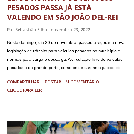
PESADOS PASSA JÁ ESTÁ
VALENDO EM SÃO JOÃO DEL-REI
Por
Sebastião Filho
novembro 23, 2022
Neste domingo, dia 20 de novembro, passou a vigorar a nova
legislação de trânsito para veículos pesados no município e
normas para carga e descarga. A circulação livre de veículos
pesados e de grande porte, como os de cargas e passageiros
será permitida apenas nos bairros Colônia, Matosinhos e
COMPARTILHAR
POSTAR UM COMENTÁRIO
Tijuco (com total liberdade apenas no Colônia). No centro
CLIQUE PARA LER
histórico e área restrita à circulação de veículos cujo peso
bruto total seja de até 8 toneladas. As operações de carga e
descarga no centro da cidade serão permitidas obedecendo-
se aos dias e horários estabelecidos: de segunda a sexta feira,
das 08h às 18h; aos sábados das 08h às 13h; Nos domingos e