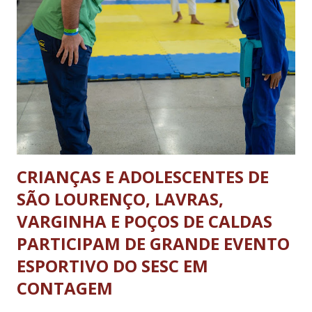
feriados livres. Haverá tolerância de 30 minutos, após o
término dos horários estabelecidos aos veículos que já se
encontrarem em operação de descarga. A nova legislação vale
para os ônibus que viajam entre estados e municípios quanto
carretas e caminhões pesados. A determinação não se aplica
aos ônibus que realizam o transporte dentro da...
CRIANÇAS E ADOLESCENTES DE
SÃO LOURENÇO, LAVRAS,
VARGINHA E POÇOS DE CALDAS
PARTICIPAM DE GRANDE EVENTO
ESPORTIVO DO SESC EM
CONTAGEM