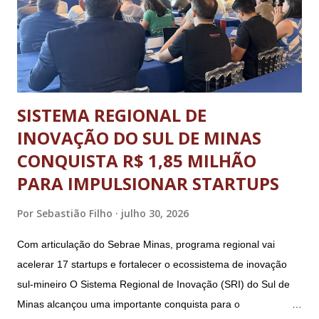
o desenvolvimento pessoal e social através do esporte. A
abertura oficial, com direto a cerimônia, aconteceu no dia 20
de julho (segunda-feira) e o ence...
SISTEMA REGIONAL DE
INOVAÇÃO DO SUL DE MINAS
CONQUISTA R$ 1,85 MILHÃO
PARA IMPULSIONAR STARTUPS
Por
Sebastião Filho
julho 30, 2026
Com articulação do Sebrae Minas, programa regional vai
acelerar 17 startups e fortalecer o ecossistema de inovação
sul-mineiro O Sistema Regional de Inovação (SRI) do Sul de
Minas alcançou uma importante conquista para o