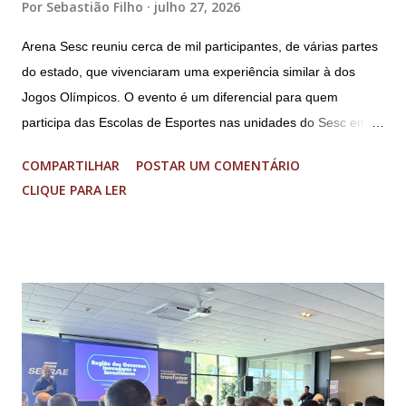
Por
Sebastião Filho
julho 27, 2026
Arena Sesc reuniu cerca de mil participantes, de várias partes
do estado, que vivenciaram uma experiência similar à dos
Jogos Olímpicos. O evento é um diferencial para quem
participa das Escolas de Esportes nas unidades do Sesc em
Minas Uma genuína experiência olímpica para crianças e
COMPARTILHAR
POSTAR UM COMENTÁRIO
adolescentes. É isso que o Arena Sesc proporcionou para 165
CLIQUE PARA LER
integrantes das Escolas de Esportes do Sesc São Lourenço,
Sesc Lavras, Sesc Varginha e Sesc Poços de Caldas.
Realizado anualmente pelo Sistema Fecomércio MG desde
2024, a atual edição do evento reuniu cerca de mil
participantes, entre 9 e 17 anos de idade, de várias partes do
estado, no Sesc Contagem, localizado na Região
Metropolitana de Belo Horizonte. Foram cinco dias de disputas
em diferentes modalidades esportivas, palestras e uma
programação dedicada a promover a integração, o respeito e