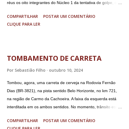
réus os oito integrantes do Núcleo 1 da tentativa de golpe, ou
“Núcleo Crucial”, segundo a Procuradoria-Geral da República
COMPARTILHAR
POSTAR UM COMENTÁRIO
(PGR): o deputado federal Alexandre Ramagem, ex-diretor da
CLIQUE PARA LER
Agência Brasileira de Inteligência (Abin); o almirante Almir
Garnier, ex-comandante da Marinha; Anderson Torres, ex-
ministro da Justiça e ex-secretário de Segurança Pública do
DF; o general Augusto Heleno, ex-chefe do Gabinete de
TOMBAMENTO DE CARRETA
Segurança Institucional (GSI); o tenente-coronel Mauro Cid,
ex-ajudante de ordens de Bolsonaro (réu-colaborador); o ex-
Por
Sebastião Filho
outubro 10, 2024
presidente da República Jair Bolsonaro; o general Paulo
Tombou, agora, uma carreta de cerveja na Rodovia Fernão
Sérgio Nogueira, ex-ministro da Defesa; e o general da
Dias (BR-3821), na pista sentido Belo Horizonte, no km 721,
reserva Walter Braga Netto, ex-ministro da Casa Civil e da
na região de Carmo da Cachoeira. A faixa da esquerda está
Defesa. A acusação envolveu os crimes de tentativa de
interditada em os ambos sentidos. No momento, trânsito está
abolição violenta do Estado Democrático de Direito, golpe de
fluindo sem lentidão. Motorista sem ferimentos graves.
E...
COMPARTILHAR
POSTAR UM COMENTÁRIO
Imagens @transitofernaodias *Por Sebastião Filho
CLIQUE PARA LER