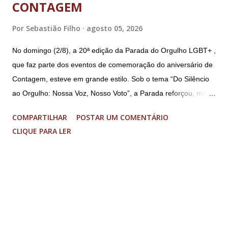
CONTAGEM
Por
Sebastião Filho
agosto 05, 2026
No domingo (2/8), a 20ª edição da Parada do Orgulho LGBT+ ,
que faz parte dos eventos de comemoração do aniversário de
Contagem, esteve em grande estilo. Sob o tema “Do Silêncio
ao Orgulho: Nossa Voz, Nosso Voto”, a Parada reforçou, mais
uma vez, a importância dos direitos LGBT+ e a diversidade no
COMPARTILHAR
POSTAR UM COMENTÁRIO
município. A concentração foi na Praça da Glória, que estava
CLIQUE PARA LER
preparada com um palco e contou com diversos shows,
apresentadores e desfiles. Além disso, a Casa dos Direitos
Humanos e o Núcleo LGBT montaram uma tenda, oferecendo
suporte e conscientizando à população, dando total apoio no
evento. Além de um evento cultural, a Parada LGBT+ é
também um evento político. Nesse sentido, foi destacada a
importância da Parada LGBT+ de Contagem, principalmente