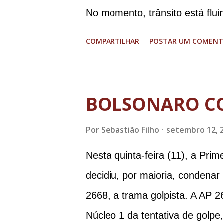
No momento, trânsito está flui
graves. Imagens @transitofern
COMPARTILHAR
POSTAR UM COMENT
BOLSONARO C
Por
Sebastião Filho
setembro 12, 
Nesta quinta-feira (11), a Pri
decidiu, por maioria, condenar
2668, a trama golpista. A AP 2
Núcleo 1 da tentativa de golpe