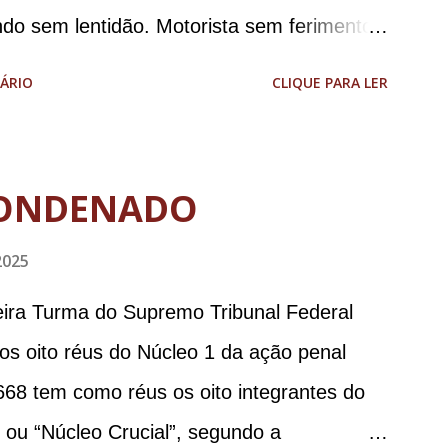
ndo sem lentidão. Motorista sem ferimentos
aodias *Por Sebastião Filho
ÁRIO
CLIQUE PARA LER
ONDENADO
2025
meira Turma do Supremo Tribunal Federal
 os oito réus do Núcleo 1 da ação penal
668 tem como réus os oito integrantes do
, ou “Núcleo Crucial”, segundo a