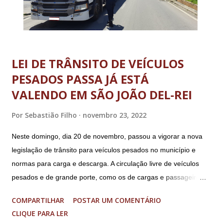
LEI DE TRÂNSITO DE VEÍCULOS
PESADOS PASSA JÁ ESTÁ
VALENDO EM SÃO JOÃO DEL-REI
Por
Sebastião Filho
novembro 23, 2022
Neste domingo, dia 20 de novembro, passou a vigorar a nova
legislação de trânsito para veículos pesados no município e
normas para carga e descarga. A circulação livre de veículos
pesados e de grande porte, como os de cargas e passageiros
será permitida apenas nos bairros Colônia, Matosinhos e
COMPARTILHAR
POSTAR UM COMENTÁRIO
Tijuco (com total liberdade apenas no Colônia). No centro
CLIQUE PARA LER
histórico e área restrita à circulação de veículos cujo peso