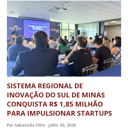
participantes, entre 9 e 17 anos de idade, de várias partes do
estado, no Sesc Contagem, localizado na Região
Metropolitana de Belo Horizonte. Foram cinco dias de disputas
em diferentes modalidades esportivas, palestras e uma
programação dedicada a promover a integração, o respeito e
o desenvolvimento pessoal e social através do esporte. A
abertura oficial, com direto a cerimônia, aconteceu no dia 20
de julho (segunda-feira) e o ence...
SISTEMA REGIONAL DE
INOVAÇÃO DO SUL DE MINAS
CONQUISTA R$ 1,85 MILHÃO
PARA IMPULSIONAR STARTUPS
Por
Sebastião Filho
julho 30, 2026