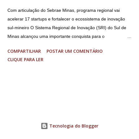
Com articulação do Sebrae Minas, programa regional vai
acelerar 17 startups e fortalecer o ecossistema de inovação
sul-mineiro O Sistema Regional de Inovação (SRI) do Sul de
Minas alcançou uma importante conquista para o
fortalecimento do ecossistema de inovação sul-mineiro: a
COMPARTILHAR
POSTAR UM COMENTÁRIO
proposta “Acelera Vibra” foi contemplada na Chamada
CLIQUE PARA LER
FAPEMIG/Sede 03/2026 – Novo SEED, garantindo R$ 1,85
milhão em investimentos para a execução de um programa
regional de aceleração de startups. O resultado faz parte de
uma seleção estadual que aprovou apenas nove projetos em
Minas Gerais, entre 33 propostas submetidas. O recurso
permitirá a aceleração de 17 startups do Sul de Minas, que
receberão acompanhamento especializado, mentorias,
conexões com o ecossistema de inovação e aporte financeiro
Tecnologia do Blogger
de até R$ 70 mil cada, para impulsionar o desenvolvimento de