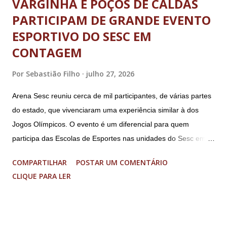
VARGINHA E POÇOS DE CALDAS
PARTICIPAM DE GRANDE EVENTO
ESPORTIVO DO SESC EM
CONTAGEM
Por
Sebastião Filho
julho 27, 2026
Arena Sesc reuniu cerca de mil participantes, de várias partes
do estado, que vivenciaram uma experiência similar à dos
Jogos Olímpicos. O evento é um diferencial para quem
participa das Escolas de Esportes nas unidades do Sesc em
Minas Uma genuína experiência olímpica para crianças e
COMPARTILHAR
POSTAR UM COMENTÁRIO
adolescentes. É isso que o Arena Sesc proporcionou para 165
CLIQUE PARA LER
integrantes das Escolas de Esportes do Sesc São Lourenço,
Sesc Lavras, Sesc Varginha e Sesc Poços de Caldas.
Realizado anualmente pelo Sistema Fecomércio MG desde
2024, a atual edição do evento reuniu cerca de mil