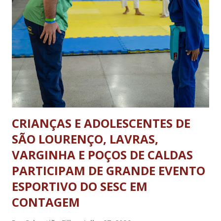
término dos horários estabelecidos aos veículos que já se
encontrarem em operação de descarga. A nova legislação vale
para os ônibus que viajam entre estados e municípios quanto
carretas e caminhões pesados. A determinação não se aplica
aos ônibus que realizam o transporte dentro da...
CRIANÇAS E ADOLESCENTES DE
SÃO LOURENÇO, LAVRAS,
VARGINHA E POÇOS DE CALDAS
PARTICIPAM DE GRANDE EVENTO
ESPORTIVO DO SESC EM
CONTAGEM