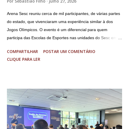
Por
Sebastião Filho
julho 27, 2026
Arena Sesc reuniu cerca de mil participantes, de várias partes
do estado, que vivenciaram uma experiência similar à dos
Jogos Olímpicos. O evento é um diferencial para quem
participa das Escolas de Esportes nas unidades do Sesc em
Minas Uma genuína experiência olímpica para crianças e
COMPARTILHAR
POSTAR UM COMENTÁRIO
adolescentes. É isso que o Arena Sesc proporcionou para 165
CLIQUE PARA LER
integrantes das Escolas de Esportes do Sesc São Lourenço,
Sesc Lavras, Sesc Varginha e Sesc Poços de Caldas.
Realizado anualmente pelo Sistema Fecomércio MG desde
2024, a atual edição do evento reuniu cerca de mil
participantes, entre 9 e 17 anos de idade, de várias partes do
estado, no Sesc Contagem, localizado na Região
Metropolitana de Belo Horizonte. Foram cinco dias de disputas
em diferentes modalidades esportivas, palestras e uma
programação dedicada a promover a integração, o respeito e