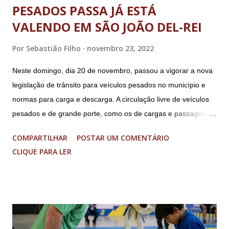
PESADOS PASSA JÁ ESTÁ
VALENDO EM SÃO JOÃO DEL-REI
Por
Sebastião Filho
novembro 23, 2022
Neste domingo, dia 20 de novembro, passou a vigorar a nova
legislação de trânsito para veículos pesados no município e
normas para carga e descarga. A circulação livre de veículos
pesados e de grande porte, como os de cargas e passageiros
será permitida apenas nos bairros Colônia, Matosinhos e
COMPARTILHAR
POSTAR UM COMENTÁRIO
Tijuco (com total liberdade apenas no Colônia). No centro
CLIQUE PARA LER
histórico e área restrita à circulação de veículos cujo peso
bruto total seja de até 8 toneladas. As operações de carga e
descarga no centro da cidade serão permitidas obedecendo-
se aos dias e horários estabelecidos: de segunda a sexta feira,
das 08h às 18h; aos sábados das 08h às 13h; Nos domingos e
feriados livres. Haverá tolerância de 30 minutos, após o