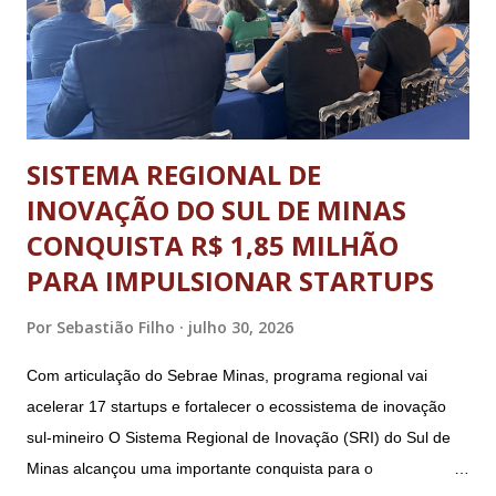
o desenvolvimento pessoal e social através do esporte. A
abertura oficial, com direto a cerimônia, aconteceu no dia 20
de julho (segunda-feira) e o ence...
SISTEMA REGIONAL DE
INOVAÇÃO DO SUL DE MINAS
CONQUISTA R$ 1,85 MILHÃO
PARA IMPULSIONAR STARTUPS
Por
Sebastião Filho
julho 30, 2026
Com articulação do Sebrae Minas, programa regional vai
acelerar 17 startups e fortalecer o ecossistema de inovação
sul-mineiro O Sistema Regional de Inovação (SRI) do Sul de
Minas alcançou uma importante conquista para o