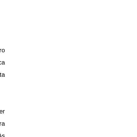
ro
ca
ta
er
ra
As