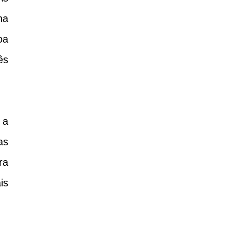
na
oa
ês
 a
as
ra
is