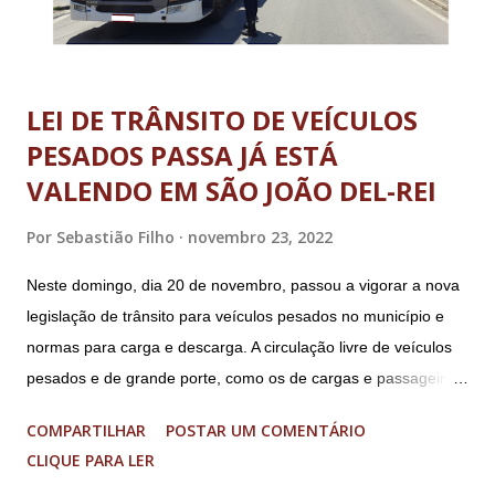
LEI DE TRÂNSITO DE VEÍCULOS
PESADOS PASSA JÁ ESTÁ
VALENDO EM SÃO JOÃO DEL-REI
Por
Sebastião Filho
novembro 23, 2022
Neste domingo, dia 20 de novembro, passou a vigorar a nova
legislação de trânsito para veículos pesados no município e
normas para carga e descarga. A circulação livre de veículos
pesados e de grande porte, como os de cargas e passageiros
será permitida apenas nos bairros Colônia, Matosinhos e
COMPARTILHAR
POSTAR UM COMENTÁRIO
Tijuco (com total liberdade apenas no Colônia). No centro
CLIQUE PARA LER
histórico e área restrita à circulação de veículos cujo peso