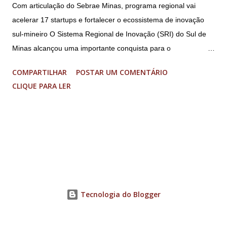
Com articulação do Sebrae Minas, programa regional vai
acelerar 17 startups e fortalecer o ecossistema de inovação
sul-mineiro O Sistema Regional de Inovação (SRI) do Sul de
Minas alcançou uma importante conquista para o
fortalecimento do ecossistema de inovação sul-mineiro: a
COMPARTILHAR
POSTAR UM COMENTÁRIO
proposta “Acelera Vibra” foi contemplada na Chamada
CLIQUE PARA LER
FAPEMIG/Sede 03/2026 – Novo SEED, garantindo R$ 1,85
milhão em investimentos para a execução de um programa
regional de aceleração de startups. O resultado faz parte de
uma seleção estadual que aprovou apenas nove projetos em
Minas Gerais, entre 33 propostas submetidas. O recurso
permitirá a aceleração de 17 startups do Sul de Minas, que
receberão acompanhamento especializado, mentorias,
conexões com o ecossistema de inovação e aporte financeiro
Tecnologia do Blogger
de até R$ 70 mil cada, para impulsionar o desenvolvimento de
soluções inovadoras e ampliar sua competitividade no