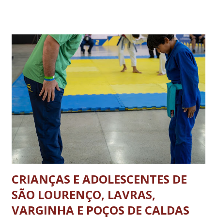
bruto total seja de até 8 toneladas. As operações de carga e
descarga no centro da cidade serão permitidas obedecendo-
se aos dias e horários estabelecidos: de segunda a sexta feira,
das 08h às 18h; aos sábados das 08h às 13h; Nos domingos e
feriados livres. Haverá tolerância de 30 minutos, após o
término dos horários estabelecidos aos veículos que já se
encontrarem em operação de descarga. A nova legislação vale
para os ônibus que viajam entre estados e municípios quanto
carretas e caminhões pesados. A determinação não se aplica
aos ônibus que realizam o transporte dentro da...
CRIANÇAS E ADOLESCENTES DE
SÃO LOURENÇO, LAVRAS,
VARGINHA E POÇOS DE CALDAS