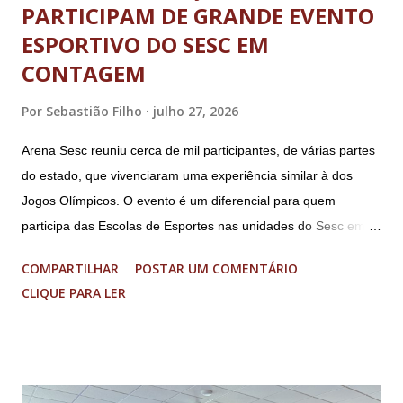
PARTICIPAM DE GRANDE EVENTO
ESPORTIVO DO SESC EM
CONTAGEM
Por
Sebastião Filho
julho 27, 2026
Arena Sesc reuniu cerca de mil participantes, de várias partes
do estado, que vivenciaram uma experiência similar à dos
Jogos Olímpicos. O evento é um diferencial para quem
participa das Escolas de Esportes nas unidades do Sesc em
Minas Uma genuína experiência olímpica para crianças e
COMPARTILHAR
POSTAR UM COMENTÁRIO
adolescentes. É isso que o Arena Sesc proporcionou para 165
CLIQUE PARA LER
integrantes das Escolas de Esportes do Sesc São Lourenço,
Sesc Lavras, Sesc Varginha e Sesc Poços de Caldas.
Realizado anualmente pelo Sistema Fecomércio MG desde
2024, a atual edição do evento reuniu cerca de mil
participantes, entre 9 e 17 anos de idade, de várias partes do