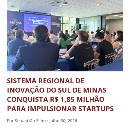
estado, no Sesc Contagem, localizado na Região
Metropolitana de Belo Horizonte. Foram cinco dias de disputas
em diferentes modalidades esportivas, palestras e uma
programação dedicada a promover a integração, o respeito e
o desenvolvimento pessoal e social através do esporte. A
abertura oficial, com direto a cerimônia, aconteceu no dia 20
de julho (segunda-feira) e o ence...
SISTEMA REGIONAL DE
INOVAÇÃO DO SUL DE MINAS
CONQUISTA R$ 1,85 MILHÃO
PARA IMPULSIONAR STARTUPS
Por
Sebastião Filho
julho 30, 2026