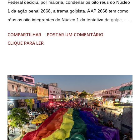
Federal decidiu, por maioria, condenar os oito réus do Núcleo
1 da ação penal 2668, a trama golpista. A AP 2668 tem como
réus os oito integrantes do Núcleo 1 da tentativa de golpe, ou
“Núcleo Crucial”, segundo a Procuradoria-Geral da República
COMPARTILHAR
POSTAR UM COMENTÁRIO
(PGR): o deputado federal Alexandre Ramagem, ex-diretor da
CLIQUE PARA LER
Agência Brasileira de Inteligência (Abin); o almirante Almir
Garnier, ex-comandante da Marinha; Anderson Torres, ex-
ministro da Justiça e ex-secretário de Segurança Pública do
DF; o general Augusto Heleno, ex-chefe do Gabinete de
Segurança Institucional (GSI); o tenente-coronel Mauro Cid,
ex-ajudante de ordens de Bolsonaro (réu-colaborador); o ex-
presidente da República Jair Bolsonaro; o general Paulo
Sérgio Nogueira, ex-ministro da Defesa; e o general da
reserva Walter Braga Netto, ex-ministro da Casa Civil e da
Defesa. A acusação envolveu os crimes de tentativa de
abolição violenta do Estado Democrático de Direito, golpe de