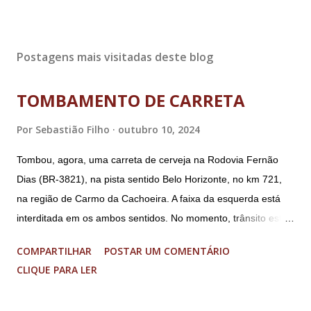
Postagens mais visitadas deste blog
TOMBAMENTO DE CARRETA
Por
Sebastião Filho
outubro 10, 2024
Tombou, agora, uma carreta de cerveja na Rodovia Fernão
Dias (BR-3821), na pista sentido Belo Horizonte, no km 721,
na região de Carmo da Cachoeira. A faixa da esquerda está
interditada em os ambos sentidos. No momento, trânsito está
fluindo sem lentidão. Motorista sem ferimentos graves.
COMPARTILHAR
POSTAR UM COMENTÁRIO
Imagens @transitofernaodias *Por Sebastião Filho
CLIQUE PARA LER