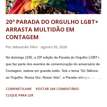
E...
20ª PARADA DO ORGULHO LGBT+
ARRASTA MULTIDÃO EM
CONTAGEM
Por
Sebastião Filho
agosto 05, 2026
No domingo (2/8), a 20ª edição da Parada do Orgulho LGBT+ ,
que faz parte dos eventos de comemoração do aniversário de
Contagem, esteve em grande estilo. Sob o tema “Do Silêncio
ao Orgulho: Nossa Voz, Nosso Voto”, a Parada reforçou, mais
uma vez, a importância dos direitos LGBT+ e a diversidade no
COMPARTILHAR
POSTAR UM COMENTÁRIO
município. A concentração foi na Praça da Glória, que estava
CLIQUE PARA LER
preparada com um palco e contou com diversos shows,
apresentadores e desfiles. Além disso, a Casa dos Direitos