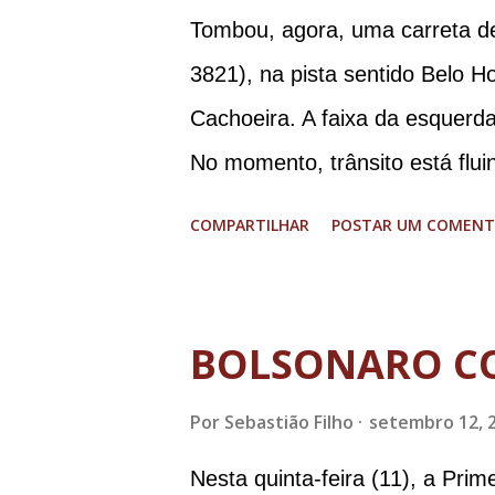
Tombou, agora, uma carreta d
3821), na pista sentido Belo H
Cachoeira. A faixa da esquerda
No momento, trânsito está flui
graves. Imagens @transitofern
COMPARTILHAR
POSTAR UM COMENT
BOLSONARO C
Por
Sebastião Filho
setembro 12, 
Nesta quinta-feira (11), a Pri