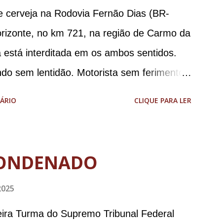
e cerveja na Rodovia Fernão Dias (BR-
orizonte, no km 721, na região de Carmo da
 está interditada em os ambos sentidos.
ndo sem lentidão. Motorista sem ferimentos
aodias *Por Sebastião Filho
ÁRIO
CLIQUE PARA LER
ONDENADO
2025
meira Turma do Supremo Tribunal Federal