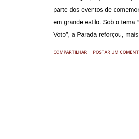
Walter Braga Netto, ex-ministr
parte dos eventos de comemor
envolveu os crimes de tentativ
em grande estilo. Sob o tema 
Democrático de Direito, golpe d
Voto”, a Parada reforçou, mais
LGBT+ e a diversidade no muni
COMPARTILHAR
POSTAR UM COMENT
Glória, que estava preparada 
shows, apresentadores e desfil
Humanos e o Núcleo LGBT mon
conscientizando à população, 
evento cultural, a Parada LGB
sentido, foi destacada a imp
principalmente por ser um mov