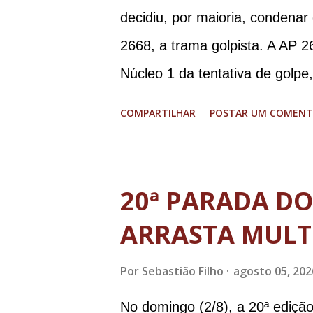
decidiu, por maioria, condenar
2668, a trama golpista. A AP 2
Núcleo 1 da tentativa de golpe
Procuradoria-Geral da Repúbli
COMPARTILHAR
POSTAR UM COMENT
Ramagem, ex-diretor da Agência
almirante Almir Garnier, ex-c
ministro da Justiça e ex-secre
20ª PARADA D
Augusto Heleno, ex-chefe do G
ARRASTA MULT
tenente-coronel Mauro Cid, ex
colaborador); o ex-presidente 
Por
Sebastião Filho
agosto 05, 202
Paulo Sérgio Nogueira, ex-mini
No domingo (2/8), a 20ª ediçã