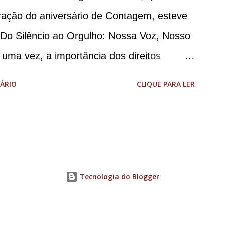
o da Casa Civil e da Defesa. A acusação
ação do aniversário de Contagem, esteve
a de abolição violenta do Estado
“Do Silêncio ao Orgulho: Nossa Voz, Nosso
e E...
 uma vez, a importância dos direitos
cípio. A concentração foi na Praça da
ÁRIO
CLIQUE PARA LER
com um palco e contou com diversos
es. Além disso, a Casa dos Direitos
taram uma tenda, oferecendo suporte e
dando total apoio no evento. Além de um
T+ é também um evento político. Nesse
Tecnologia do Blogger
ortância da Parada LGBT+ de Contagem,
imento de resistência, de ocupação das