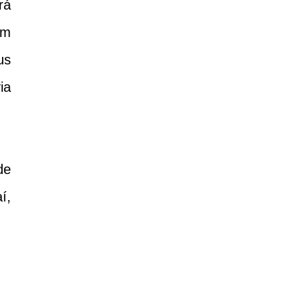
rá
em
us
ia
de
í,