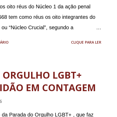
 os oito réus do Núcleo 1 da ação penal
668 tem como réus os oito integrantes do
, ou “Núcleo Crucial”, segundo a
ca (PGR): o deputado federal Alexandre
ÁRIO
CLIQUE PARA LER
 Brasileira de Inteligência (Abin); o
omandante da Marinha; Anderson Torres, ex-
tário de Segurança Pública do DF; o general
O ORGULHO LGBT+
abinete de Segurança Institucional (GSI); o
IDÃO EM CONTAGEM
-ajudante de ordens de Bolsonaro (réu-
da República Jair Bolsonaro; o general
6
stro da Defesa; e o general da reserva
o da Parada do Orgulho LGBT+ , que faz