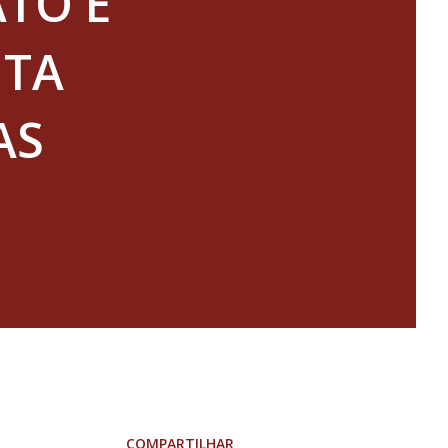
ATO É
ITA
AS
COMPARTILHAR