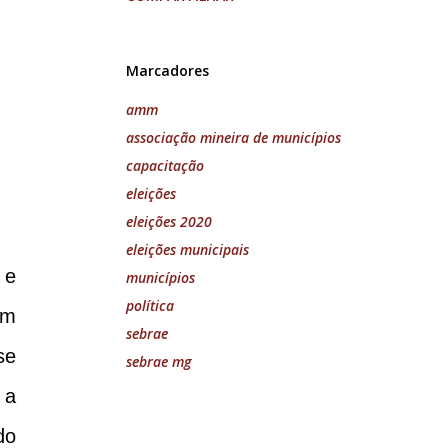
Marcadores
amm
associação mineira de municípios
capacitação
eleições
eleições 2020
eleições municipais
 e
municípios
política
om
sebrae
se
sebrae mg
 a
do