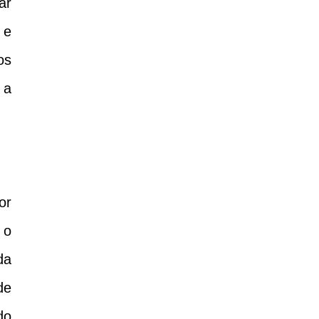
ar
 e
os
 a
or
 o
da
de
do