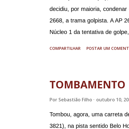
decidiu, por maioria, condenar
2668, a trama golpista. A AP 2
Núcleo 1 da tentativa de golpe
Procuradoria-Geral da Repúbli
COMPARTILHAR
POSTAR UM COMENT
Ramagem, ex-diretor da Agência
almirante Almir Garnier, ex-c
ministro da Justiça e ex-secre
TOMBAMENTO 
Augusto Heleno, ex-chefe do G
Por
Sebastião Filho
outubro 10, 2
tenente-coronel Mauro Cid, ex
colaborador); o ex-presidente 
Tombou, agora, uma carreta d
Paulo Sérgio Nogueira, ex-mini
3821), na pista sentido Belo H