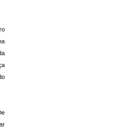
ro
na
da
ça
do
De
ar