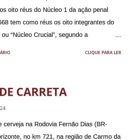
 os oito réus do Núcleo 1 da ação penal
668 tem como réus os oito integrantes do
, ou “Núcleo Crucial”, segundo a
ca (PGR): o deputado federal Alexandre
ÁRIO
CLIQUE PARA LER
 Brasileira de Inteligência (Abin); o
omandante da Marinha; Anderson Torres, ex-
tário de Segurança Pública do DF; o general
DE CARRETA
abinete de Segurança Institucional (GSI); o
024
-ajudante de ordens de Bolsonaro (réu-
da República Jair Bolsonaro; o general
e cerveja na Rodovia Fernão Dias (BR-
stro da Defesa; e o general da reserva
orizonte, no km 721, na região de Carmo da