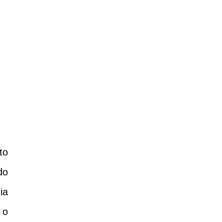
to
do
ia
 o