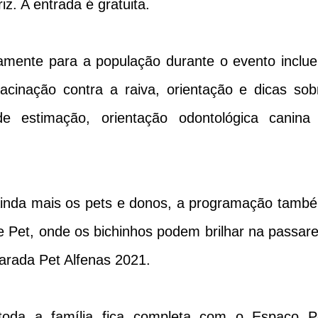
iz. A entrada é gratuita.
tamente para a população durante o evento inclu
cinação contra a raiva, orientação e dicas sob
 estimação, orientação odontológica canina
ainda mais os pets e donos, a programação tamb
le Pet, onde os bichinhos podem brilhar na passare
Parada Pet Alfenas 2021.
oda a família fica completa com o Espaço P