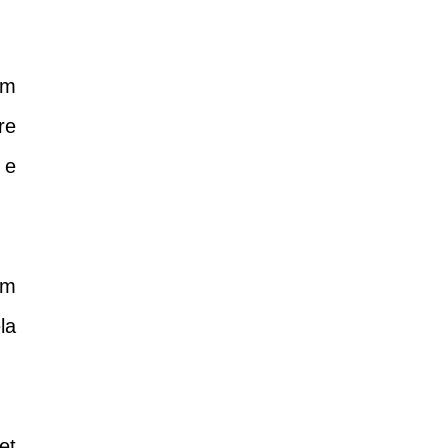
em
re
 e
ém
la
et