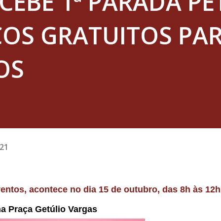
CEBE 1ª PARADA PE
ÇOS GRATUITOS PA
OS
021
a Praça Getúlio Vargas