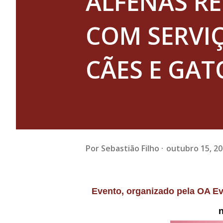
ALFENAS RE
COM SERVI
CÃES E GAT
Por
Sebastião Filho
outubro 15, 2
Evento, organizado pela OA Eventos, acontece no dia 15 de outubro, das 8h às 12h,
n