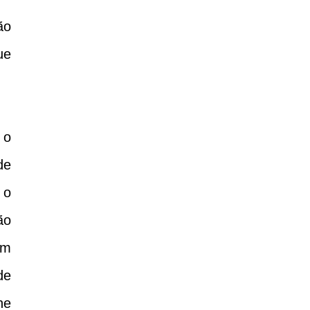
ão
ue
 o
de
 o
ão
am
de
ne