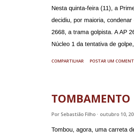
Nesta quinta-feira (11), a Pri
decidiu, por maioria, condenar
2668, a trama golpista. A AP 2
Núcleo 1 da tentativa de golpe
Procuradoria-Geral da Repúbli
COMPARTILHAR
POSTAR UM COMENT
Ramagem, ex-diretor da Agência
almirante Almir Garnier, ex-c
ministro da Justiça e ex-secre
TOMBAMENTO 
Augusto Heleno, ex-chefe do G
Por
Sebastião Filho
outubro 10, 2
tenente-coronel Mauro Cid, ex
colaborador); o ex-presidente 
Tombou, agora, uma carreta d