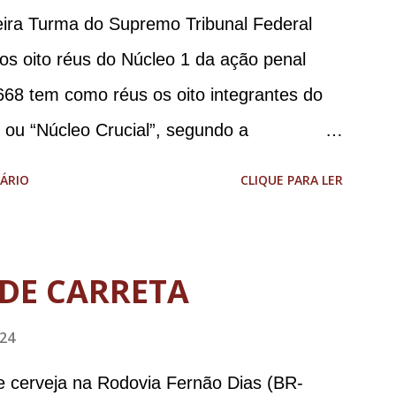
meira Turma do Supremo Tribunal Federal
 os oito réus do Núcleo 1 da ação penal
668 tem como réus os oito integrantes do
, ou “Núcleo Crucial”, segundo a
ca (PGR): o deputado federal Alexandre
ÁRIO
CLIQUE PARA LER
 Brasileira de Inteligência (Abin); o
omandante da Marinha; Anderson Torres, ex-
tário de Segurança Pública do DF; o general
DE CARRETA
abinete de Segurança Institucional (GSI); o
024
-ajudante de ordens de Bolsonaro (réu-
da República Jair Bolsonaro; o general
e cerveja na Rodovia Fernão Dias (BR-