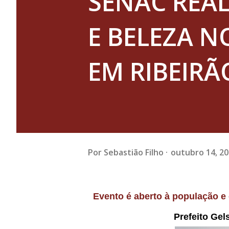
SENAC REAL
E BELEZA N
EM RIBEIR
Por
Sebastião Filho
outubro 14, 2
Evento é aberto à população e ocorre no dia 23 de outubro, a partir das 9h, na Praça
Prefeito Gel