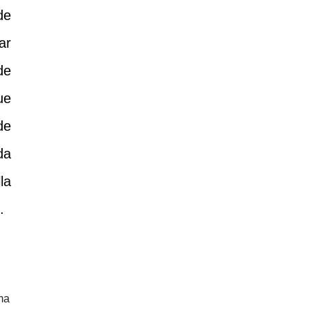
de
ar
de
ue
de
da
la
.
ma