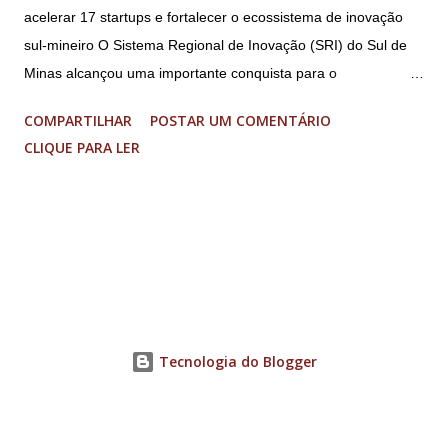
acelerar 17 startups e fortalecer o ecossistema de inovação
sul-mineiro O Sistema Regional de Inovação (SRI) do Sul de
Minas alcançou uma importante conquista para o
fortalecimento do ecossistema de inovação sul-mineiro: a
COMPARTILHAR
POSTAR UM COMENTÁRIO
proposta “Acelera Vibra” foi contemplada na Chamada
CLIQUE PARA LER
FAPEMIG/Sede 03/2026 – Novo SEED, garantindo R$ 1,85
milhão em investimentos para a execução de um programa
regional de aceleração de startups. O resultado faz parte de
uma seleção estadual que aprovou apenas nove projetos em
Minas Gerais, entre 33 propostas submetidas. O recurso
permitirá a aceleração de 17 startups do Sul de Minas, que
receberão acompanhamento especializado, mentorias,
conexões com o ecossistema de inovação e aporte financeiro
Tecnologia do Blogger
de até R$ 70 mil cada, para impulsionar o desenvolvimento de
soluções inovadoras e ampliar sua competitividade no
mercado. O projeto reúne uma ampla rede de ambientes