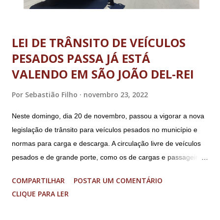
LEI DE TRÂNSITO DE VEÍCULOS
PESADOS PASSA JÁ ESTÁ
VALENDO EM SÃO JOÃO DEL-REI
Por
Sebastião Filho
novembro 23, 2022
Neste domingo, dia 20 de novembro, passou a vigorar a nova
legislação de trânsito para veículos pesados no município e
normas para carga e descarga. A circulação livre de veículos
pesados e de grande porte, como os de cargas e passageiros
será permitida apenas nos bairros Colônia, Matosinhos e
COMPARTILHAR
POSTAR UM COMENTÁRIO
Tijuco (com total liberdade apenas no Colônia). No centro
CLIQUE PARA LER
histórico e área restrita à circulação de veículos cujo peso
bruto total seja de até 8 toneladas. As operações de carga e