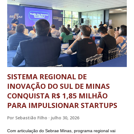
estado, no Sesc Contagem, localizado na Região
Metropolitana de Belo Horizonte. Foram cinco dias de disputas
em diferentes modalidades esportivas, palestras e uma
programação dedicada a promover a integração, o respeito e
o desenvolvimento pessoal e social através do esporte. A
abertura oficial, com direto a cerimônia, aconteceu no dia 20
de julho (segunda-feira) e o ence...
SISTEMA REGIONAL DE
INOVAÇÃO DO SUL DE MINAS
CONQUISTA R$ 1,85 MILHÃO
PARA IMPULSIONAR STARTUPS
Por
Sebastião Filho
julho 30, 2026
Com articulação do Sebrae Minas, programa regional vai