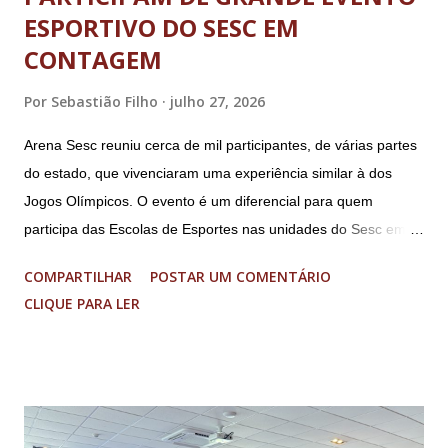
ESPORTIVO DO SESC EM
CONTAGEM
Por
Sebastião Filho
julho 27, 2026
Arena Sesc reuniu cerca de mil participantes, de várias partes
do estado, que vivenciaram uma experiência similar à dos
Jogos Olímpicos. O evento é um diferencial para quem
participa das Escolas de Esportes nas unidades do Sesc em
Minas Uma genuína experiência olímpica para crianças e
COMPARTILHAR
POSTAR UM COMENTÁRIO
adolescentes. É isso que o Arena Sesc proporcionou para 165
CLIQUE PARA LER
integrantes das Escolas de Esportes do Sesc São Lourenço,
Sesc Lavras, Sesc Varginha e Sesc Poços de Caldas.
Realizado anualmente pelo Sistema Fecomércio MG desde
2024, a atual edição do evento reuniu cerca de mil
participantes, entre 9 e 17 anos de idade, de várias partes do