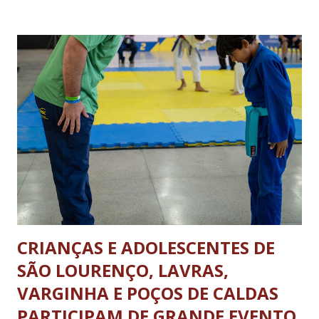
descarga no centro da cidade serão permitidas obedecendo-
se aos dias e horários estabelecidos: de segunda a sexta feira,
das 08h às 18h; aos sábados das 08h às 13h; Nos domingos e
feriados livres. Haverá tolerância de 30 minutos, após o
término dos horários estabelecidos aos veículos que já se
encontrarem em operação de descarga. A nova legislação vale
para os ônibus que viajam entre estados e municípios quanto
carretas e caminhões pesados. A determinação não se aplica
aos ônibus que realizam o transporte dentro da...
CRIANÇAS E ADOLESCENTES DE
SÃO LOURENÇO, LAVRAS,
VARGINHA E POÇOS DE CALDAS
PARTICIPAM DE GRANDE EVENTO