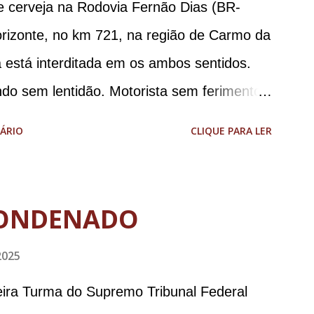
e cerveja na Rodovia Fernão Dias (BR-
orizonte, no km 721, na região de Carmo da
 está interditada em os ambos sentidos.
ndo sem lentidão. Motorista sem ferimentos
aodias *Por Sebastião Filho
ÁRIO
CLIQUE PARA LER
ONDENADO
2025
meira Turma do Supremo Tribunal Federal