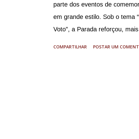
Walter Braga Netto, ex-ministr
parte dos eventos de comemor
envolveu os crimes de tentativ
em grande estilo. Sob o tema 
Democrático de Direito, golpe d
Voto”, a Parada reforçou, mais
LGBT+ e a diversidade no muni
COMPARTILHAR
POSTAR UM COMENT
Glória, que estava preparada 
shows, apresentadores e desfil
Humanos e o Núcleo LGBT mon
conscientizando à população, 
evento cultural, a Parada LGB
sentido, foi destacada a imp
principalmente por ser um mov