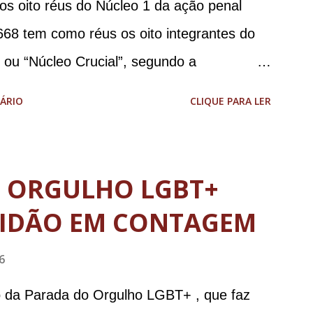
 os oito réus do Núcleo 1 da ação penal
668 tem como réus os oito integrantes do
, ou “Núcleo Crucial”, segundo a
ca (PGR): o deputado federal Alexandre
ÁRIO
CLIQUE PARA LER
 Brasileira de Inteligência (Abin); o
omandante da Marinha; Anderson Torres, ex-
tário de Segurança Pública do DF; o general
O ORGULHO LGBT+
abinete de Segurança Institucional (GSI); o
IDÃO EM CONTAGEM
-ajudante de ordens de Bolsonaro (réu-
da República Jair Bolsonaro; o general
6
stro da Defesa; e o general da reserva
o da Parada do Orgulho LGBT+ , que faz