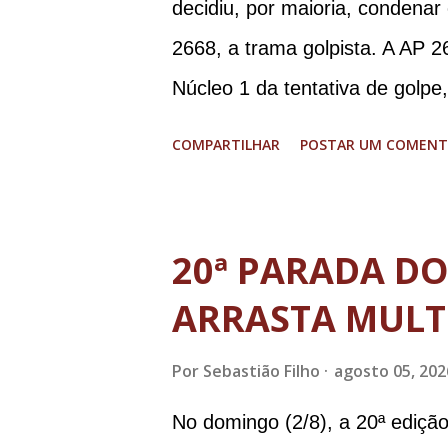
decidiu, por maioria, condenar
2668, a trama golpista. A AP 2
Núcleo 1 da tentativa de golpe
Procuradoria-Geral da Repúbli
COMPARTILHAR
POSTAR UM COMENT
Ramagem, ex-diretor da Agência
almirante Almir Garnier, ex-c
ministro da Justiça e ex-secre
20ª PARADA D
Augusto Heleno, ex-chefe do G
ARRASTA MULT
tenente-coronel Mauro Cid, ex
colaborador); o ex-presidente 
Por
Sebastião Filho
agosto 05, 202
Paulo Sérgio Nogueira, ex-mini
No domingo (2/8), a 20ª ediçã