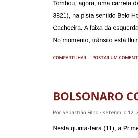
Tombou, agora, uma carreta d
3821), na pista sentido Belo H
Cachoeira. A faixa da esquerda
No momento, trânsito está flui
graves. Imagens @transitofern
COMPARTILHAR
POSTAR UM COMENT
BOLSONARO C
Por
Sebastião Filho
setembro 12, 
Nesta quinta-feira (11), a Pri