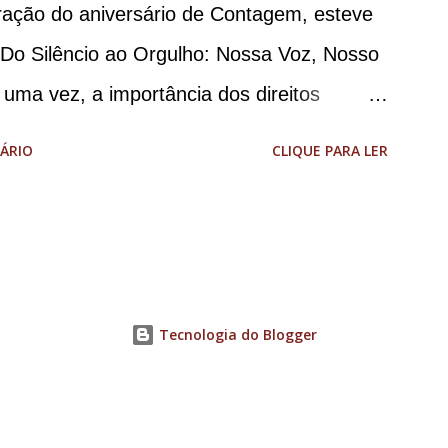
o da Casa Civil e da Defesa. A acusação
ação do aniversário de Contagem, esteve
a de abolição violenta do Estado
“Do Silêncio ao Orgulho: Nossa Voz, Nosso
e E...
 uma vez, a importância dos direitos
cípio. A concentração foi na Praça da
ÁRIO
CLIQUE PARA LER
com um palco e contou com diversos
es. Além disso, a Casa dos Direitos
taram uma tenda, oferecendo suporte e
dando total apoio no evento. Além de um
T+ é também um evento político. Nesse
Tecnologia do Blogger
ortância da Parada LGBT+ de Contagem,
imento de resistência, de ocupação das