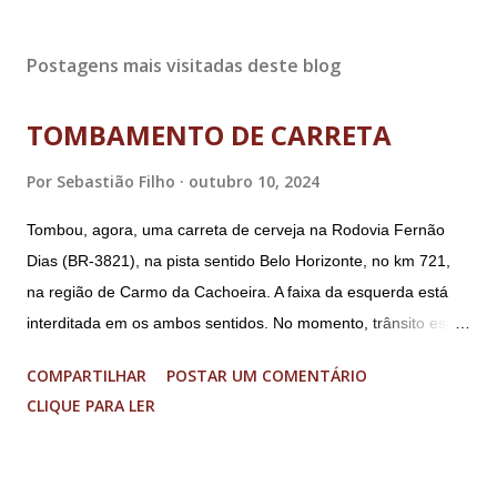
Postagens mais visitadas deste blog
TOMBAMENTO DE CARRETA
Por
Sebastião Filho
outubro 10, 2024
Tombou, agora, uma carreta de cerveja na Rodovia Fernão
Dias (BR-3821), na pista sentido Belo Horizonte, no km 721,
na região de Carmo da Cachoeira. A faixa da esquerda está
interditada em os ambos sentidos. No momento, trânsito está
fluindo sem lentidão. Motorista sem ferimentos graves.
COMPARTILHAR
POSTAR UM COMENTÁRIO
Imagens @transitofernaodias *Por Sebastião Filho
CLIQUE PARA LER