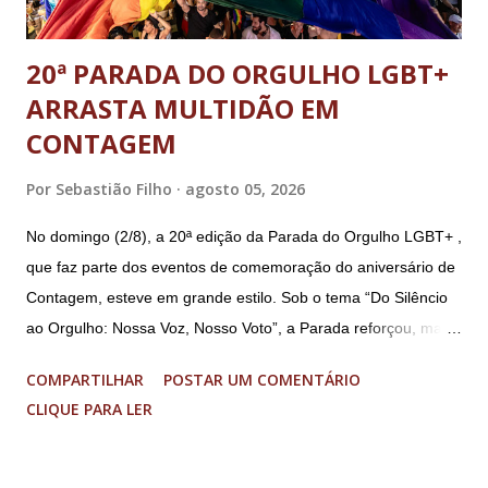
20ª PARADA DO ORGULHO LGBT+
ARRASTA MULTIDÃO EM
CONTAGEM
Por
Sebastião Filho
agosto 05, 2026
No domingo (2/8), a 20ª edição da Parada do Orgulho LGBT+ ,
que faz parte dos eventos de comemoração do aniversário de
Contagem, esteve em grande estilo. Sob o tema “Do Silêncio
ao Orgulho: Nossa Voz, Nosso Voto”, a Parada reforçou, mais
uma vez, a importância dos direitos LGBT+ e a diversidade no
COMPARTILHAR
POSTAR UM COMENTÁRIO
município. A concentração foi na Praça da Glória, que estava
CLIQUE PARA LER
preparada com um palco e contou com diversos shows,
apresentadores e desfiles. Além disso, a Casa dos Direitos
Humanos e o Núcleo LGBT montaram uma tenda, oferecendo