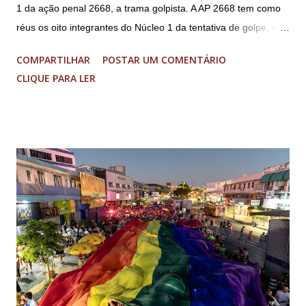
1 da ação penal 2668, a trama golpista. A AP 2668 tem como
réus os oito integrantes do Núcleo 1 da tentativa de golpe, ou
“Núcleo Crucial”, segundo a Procuradoria-Geral da República
COMPARTILHAR
POSTAR UM COMENTÁRIO
(PGR): o deputado federal Alexandre Ramagem, ex-diretor da
CLIQUE PARA LER
Agência Brasileira de Inteligência (Abin); o almirante Almir
Garnier, ex-comandante da Marinha; Anderson Torres, ex-
ministro da Justiça e ex-secretário de Segurança Pública do
DF; o general Augusto Heleno, ex-chefe do Gabinete de
Segurança Institucional (GSI); o tenente-coronel Mauro Cid,
ex-ajudante de ordens de Bolsonaro (réu-colaborador); o ex-
presidente da República Jair Bolsonaro; o general Paulo
Sérgio Nogueira, ex-ministro da Defesa; e o general da
reserva Walter Braga Netto, ex-ministro da Casa Civil e da
Defesa. A acusação envolveu os crimes de tentativa de
abolição violenta do Estado Democrático de Direito, golpe de
E...