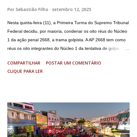
Por
Sebastião Filho
setembro 12, 2025
Nesta quinta-feira (11), a Primeira Turma do Supremo Tribunal
Federal decidiu, por maioria, condenar os oito réus do Núcleo
1 da ação penal 2668, a trama golpista. A AP 2668 tem como
réus os oito integrantes do Núcleo 1 da tentativa de golpe, ou
“Núcleo Crucial”, segundo a Procuradoria-Geral da República
COMPARTILHAR
POSTAR UM COMENTÁRIO
(PGR): o deputado federal Alexandre Ramagem, ex-diretor da
CLIQUE PARA LER
Agência Brasileira de Inteligência (Abin); o almirante Almir
Garnier, ex-comandante da Marinha; Anderson Torres, ex-
ministro da Justiça e ex-secretário de Segurança Pública do
DF; o general Augusto Heleno, ex-chefe do Gabinete de
Segurança Institucional (GSI); o tenente-coronel Mauro Cid,
ex-ajudante de ordens de Bolsonaro (réu-colaborador); o ex-
presidente da República Jair Bolsonaro; o general Paulo
Sérgio Nogueira, ex-ministro da Defesa; e o general da