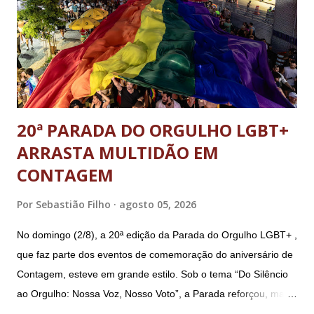
reserva Walter Braga Netto, ex-ministro da Casa Civil e da
Defesa. A acusação envolveu os crimes de tentativa de
abolição violenta do Estado Democrático de Direito, golpe de
E...
20ª PARADA DO ORGULHO LGBT+
ARRASTA MULTIDÃO EM
CONTAGEM
Por
Sebastião Filho
agosto 05, 2026
No domingo (2/8), a 20ª edição da Parada do Orgulho LGBT+ ,
que faz parte dos eventos de comemoração do aniversário de
Contagem, esteve em grande estilo. Sob o tema “Do Silêncio
ao Orgulho: Nossa Voz, Nosso Voto”, a Parada reforçou, mais
uma vez, a importância dos direitos LGBT+ e a diversidade no