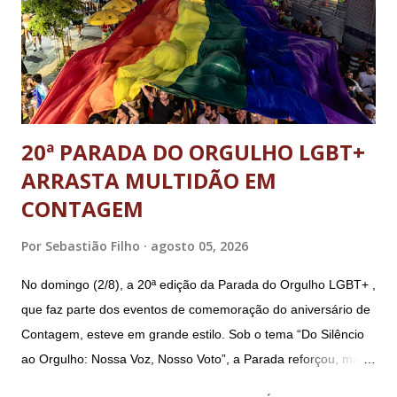
reserva Walter Braga Netto, ex-ministro da Casa Civil e da
Defesa. A acusação envolveu os crimes de tentativa de
abolição violenta do Estado Democrático de Direito, golpe de
E...
20ª PARADA DO ORGULHO LGBT+
ARRASTA MULTIDÃO EM
CONTAGEM
Por
Sebastião Filho
agosto 05, 2026
No domingo (2/8), a 20ª edição da Parada do Orgulho LGBT+ ,
que faz parte dos eventos de comemoração do aniversário de
Contagem, esteve em grande estilo. Sob o tema “Do Silêncio
ao Orgulho: Nossa Voz, Nosso Voto”, a Parada reforçou, mais
uma vez, a importância dos direitos LGBT+ e a diversidade no