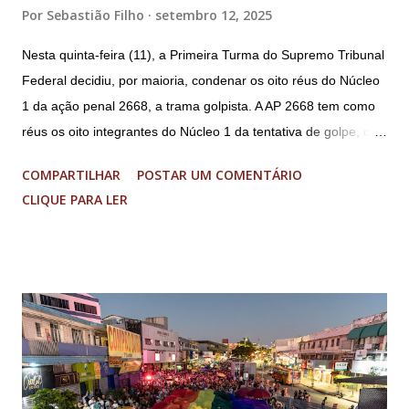
Por
Sebastião Filho
setembro 12, 2025
Nesta quinta-feira (11), a Primeira Turma do Supremo Tribunal
Federal decidiu, por maioria, condenar os oito réus do Núcleo
1 da ação penal 2668, a trama golpista. A AP 2668 tem como
réus os oito integrantes do Núcleo 1 da tentativa de golpe, ou
“Núcleo Crucial”, segundo a Procuradoria-Geral da República
COMPARTILHAR
POSTAR UM COMENTÁRIO
(PGR): o deputado federal Alexandre Ramagem, ex-diretor da
CLIQUE PARA LER
Agência Brasileira de Inteligência (Abin); o almirante Almir
Garnier, ex-comandante da Marinha; Anderson Torres, ex-
ministro da Justiça e ex-secretário de Segurança Pública do
DF; o general Augusto Heleno, ex-chefe do Gabinete de
Segurança Institucional (GSI); o tenente-coronel Mauro Cid,
ex-ajudante de ordens de Bolsonaro (réu-colaborador); o ex-
presidente da República Jair Bolsonaro; o general Paulo
Sérgio Nogueira, ex-ministro da Defesa; e o general da