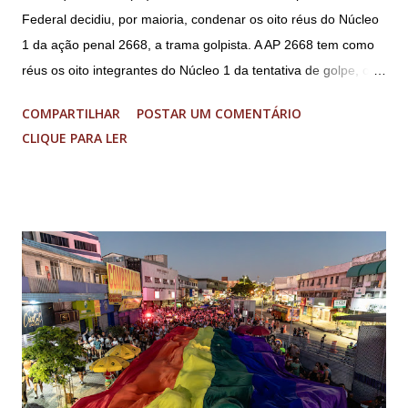
Federal decidiu, por maioria, condenar os oito réus do Núcleo
1 da ação penal 2668, a trama golpista. A AP 2668 tem como
réus os oito integrantes do Núcleo 1 da tentativa de golpe, ou
“Núcleo Crucial”, segundo a Procuradoria-Geral da República
COMPARTILHAR
POSTAR UM COMENTÁRIO
(PGR): o deputado federal Alexandre Ramagem, ex-diretor da
CLIQUE PARA LER
Agência Brasileira de Inteligência (Abin); o almirante Almir
Garnier, ex-comandante da Marinha; Anderson Torres, ex-
ministro da Justiça e ex-secretário de Segurança Pública do
DF; o general Augusto Heleno, ex-chefe do Gabinete de
Segurança Institucional (GSI); o tenente-coronel Mauro Cid,
ex-ajudante de ordens de Bolsonaro (réu-colaborador); o ex-
presidente da República Jair Bolsonaro; o general Paulo
Sérgio Nogueira, ex-ministro da Defesa; e o general da
reserva Walter Braga Netto, ex-ministro da Casa Civil e da
Defesa. A acusação envolveu os crimes de tentativa de
abolição violenta do Estado Democrático de Direito, golpe de