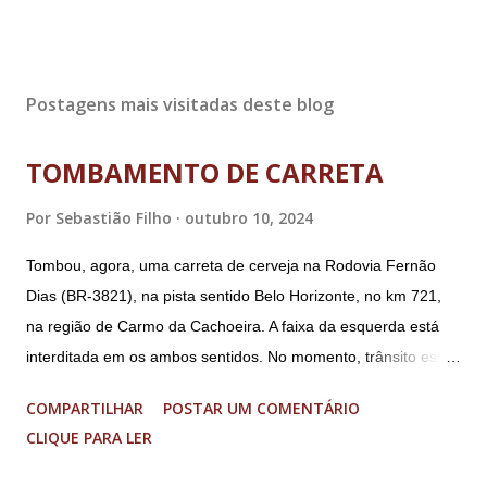
Postagens mais visitadas deste blog
TOMBAMENTO DE CARRETA
Por
Sebastião Filho
outubro 10, 2024
Tombou, agora, uma carreta de cerveja na Rodovia Fernão
Dias (BR-3821), na pista sentido Belo Horizonte, no km 721,
na região de Carmo da Cachoeira. A faixa da esquerda está
interditada em os ambos sentidos. No momento, trânsito está
fluindo sem lentidão. Motorista sem ferimentos graves.
COMPARTILHAR
POSTAR UM COMENTÁRIO
Imagens @transitofernaodias *Por Sebastião Filho
CLIQUE PARA LER