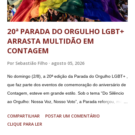
E...
20ª PARADA DO ORGULHO LGBT+
ARRASTA MULTIDÃO EM
CONTAGEM
Por
Sebastião Filho
agosto 05, 2026
No domingo (2/8), a 20ª edição da Parada do Orgulho LGBT+ ,
que faz parte dos eventos de comemoração do aniversário de
Contagem, esteve em grande estilo. Sob o tema “Do Silêncio
ao Orgulho: Nossa Voz, Nosso Voto”, a Parada reforçou, mais
uma vez, a importância dos direitos LGBT+ e a diversidade no
COMPARTILHAR
POSTAR UM COMENTÁRIO
município. A concentração foi na Praça da Glória, que estava
CLIQUE PARA LER
preparada com um palco e contou com diversos shows,