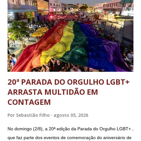
ex-ajudante de ordens de Bolsonaro (réu-colaborador); o ex-
presidente da República Jair Bolsonaro; o general Paulo
Sérgio Nogueira, ex-ministro da Defesa; e o general da
reserva Walter Braga Netto, ex-ministro da Casa Civil e da
Defesa. A acusação envolveu os crimes de tentativa de
abolição violenta do Estado Democrático de Direito, golpe de
E...
20ª PARADA DO ORGULHO LGBT+
ARRASTA MULTIDÃO EM
CONTAGEM
Por
Sebastião Filho
agosto 05, 2026
No domingo (2/8), a 20ª edição da Parada do Orgulho LGBT+ ,
que faz parte dos eventos de comemoração do aniversário de