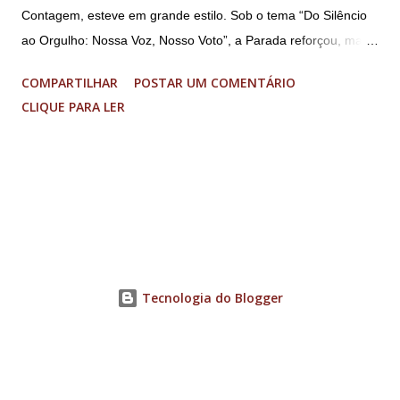
Contagem, esteve em grande estilo. Sob o tema “Do Silêncio
ao Orgulho: Nossa Voz, Nosso Voto”, a Parada reforçou, mais
uma vez, a importância dos direitos LGBT+ e a diversidade no
COMPARTILHAR
POSTAR UM COMENTÁRIO
município. A concentração foi na Praça da Glória, que estava
CLIQUE PARA LER
preparada com um palco e contou com diversos shows,
apresentadores e desfiles. Além disso, a Casa dos Direitos
Humanos e o Núcleo LGBT montaram uma tenda, oferecendo
suporte e conscientizando à população, dando total apoio no
evento. Além de um evento cultural, a Parada LGBT+ é
também um evento político. Nesse sentido, foi destacada a
importância da Parada LGBT+ de Contagem, principalmente
por ser um movimento de resistência, de ocupação das ruas e
Tecnologia do Blogger
de se fazer homenagens. Dentre as homenageadas esteve
Maria Eduarda Campos, de 22 anos. Ela é professora e foi
demitida de uma escola particular de Contagem após
familiares descobrirem...