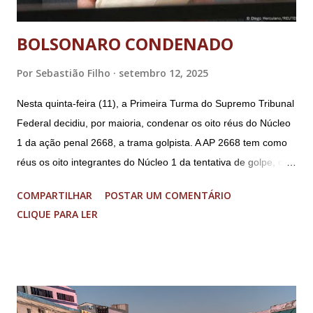
BOLSONARO CONDENADO
Por
Sebastião Filho
setembro 12, 2025
Nesta quinta-feira (11), a Primeira Turma do Supremo Tribunal
Federal decidiu, por maioria, condenar os oito réus do Núcleo
1 da ação penal 2668, a trama golpista. A AP 2668 tem como
réus os oito integrantes do Núcleo 1 da tentativa de golpe, ou
“Núcleo Crucial”, segundo a Procuradoria-Geral da República
COMPARTILHAR
POSTAR UM COMENTÁRIO
(PGR): o deputado federal Alexandre Ramagem, ex-diretor da
CLIQUE PARA LER
Agência Brasileira de Inteligência (Abin); o almirante Almir
Garnier, ex-comandante da Marinha; Anderson Torres, ex-
ministro da Justiça e ex-secretário de Segurança Pública do
DF; o general Augusto Heleno, ex-chefe do Gabinete de
Segurança Institucional (GSI); o tenente-coronel Mauro Cid,