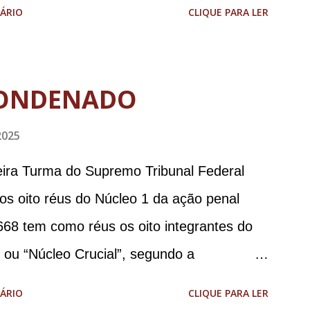
aodias *Por Sebastião Filho
ÁRIO
CLIQUE PARA LER
ONDENADO
2025
meira Turma do Supremo Tribunal Federal
 os oito réus do Núcleo 1 da ação penal
668 tem como réus os oito integrantes do
, ou “Núcleo Crucial”, segundo a
ca (PGR): o deputado federal Alexandre
ÁRIO
CLIQUE PARA LER
 Brasileira de Inteligência (Abin); o