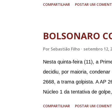
graves. Imagens @transitofern
COMPARTILHAR
POSTAR UM COMENT
BOLSONARO C
Por
Sebastião Filho
setembro 12, 
Nesta quinta-feira (11), a Pri
decidiu, por maioria, condenar
2668, a trama golpista. A AP 2
Núcleo 1 da tentativa de golpe
Procuradoria-Geral da Repúbli
COMPARTILHAR
POSTAR UM COMENT
Ramagem, ex-diretor da Agência