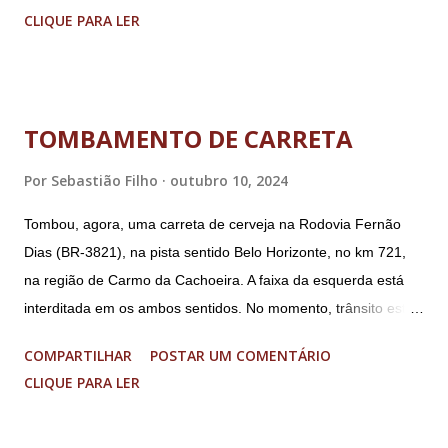
(PGR): o deputado federal Alexandre Ramagem, ex-diretor da
CLIQUE PARA LER
Agência Brasileira de Inteligência (Abin); o almirante Almir
Garnier, ex-comandante da Marinha; Anderson Torres, ex-
ministro da Justiça e ex-secretário de Segurança Pública do
DF; o general Augusto Heleno, ex-chefe do Gabinete de
TOMBAMENTO DE CARRETA
Segurança Institucional (GSI); o tenente-coronel Mauro Cid,
ex-ajudante de ordens de Bolsonaro (réu-colaborador); o ex-
Por
Sebastião Filho
outubro 10, 2024
presidente da República Jair Bolsonaro; o general Paulo
Tombou, agora, uma carreta de cerveja na Rodovia Fernão
Sérgio Nogueira, ex-ministro da Defesa; e o general da
Dias (BR-3821), na pista sentido Belo Horizonte, no km 721,
reserva Walter Braga Netto, ex-ministro da Casa Civil e da
na região de Carmo da Cachoeira. A faixa da esquerda está
Defesa. A acusação envolveu os crimes de tentativa de
interditada em os ambos sentidos. No momento, trânsito está
abolição violenta do Estado Democrático de Direito, golpe de
fluindo sem lentidão. Motorista sem ferimentos graves.
E...
COMPARTILHAR
POSTAR UM COMENTÁRIO
Imagens @transitofernaodias *Por Sebastião Filho
CLIQUE PARA LER