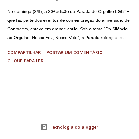
No domingo (2/8), a 20ª edição da Parada do Orgulho LGBT+ ,
que faz parte dos eventos de comemoração do aniversário de
Contagem, esteve em grande estilo. Sob o tema “Do Silêncio
ao Orgulho: Nossa Voz, Nosso Voto”, a Parada reforçou, mais
uma vez, a importância dos direitos LGBT+ e a diversidade no
COMPARTILHAR
POSTAR UM COMENTÁRIO
município. A concentração foi na Praça da Glória, que estava
CLIQUE PARA LER
preparada com um palco e contou com diversos shows,
apresentadores e desfiles. Além disso, a Casa dos Direitos
Humanos e o Núcleo LGBT montaram uma tenda, oferecendo
suporte e conscientizando à população, dando total apoio no
evento. Além de um evento cultural, a Parada LGBT+ é
também um evento político. Nesse sentido, foi destacada a
importância da Parada LGBT+ de Contagem, principalmente
por ser um movimento de resistência, de ocupação das ruas e
Tecnologia do Blogger
de se fazer homenagens. Dentre as homenageadas esteve