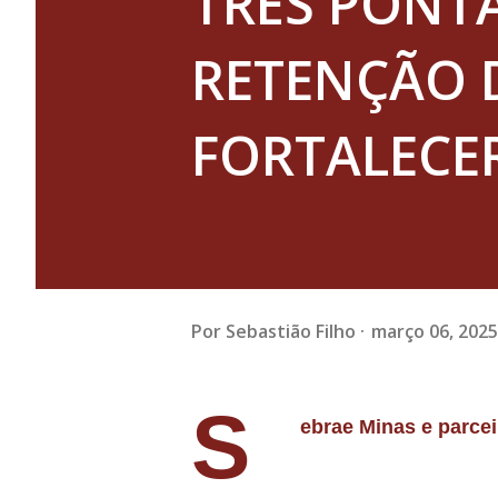
TRÊS PONT
RETENÇÃO 
FORTALECE
Por
Sebastião Filho
março 06, 2025
S
ebrae Minas e parce