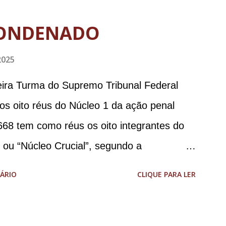
ONDENADO
2025
meira Turma do Supremo Tribunal Federal
 os oito réus do Núcleo 1 da ação penal
668 tem como réus os oito integrantes do
, ou “Núcleo Crucial”, segundo a
ca (PGR): o deputado federal Alexandre
ÁRIO
CLIQUE PARA LER
 Brasileira de Inteligência (Abin); o
omandante da Marinha; Anderson Torres, ex-