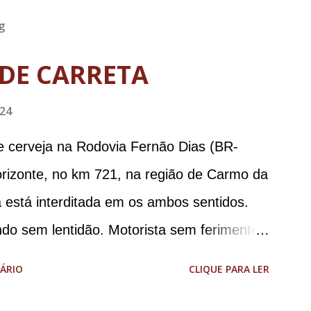
g
DE CARRETA
024
e cerveja na Rodovia Fernão Dias (BR-
orizonte, no km 721, na região de Carmo da
 está interditada em os ambos sentidos.
ndo sem lentidão. Motorista sem ferimentos
aodias *Por Sebastião Filho
ÁRIO
CLIQUE PARA LER