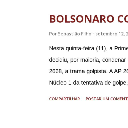
BOLSONARO C
Por
Sebastião Filho
setembro 12, 
Nesta quinta-feira (11), a Pri
decidiu, por maioria, condenar
2668, a trama golpista. A AP 2
Núcleo 1 da tentativa de golpe
Procuradoria-Geral da Repúbli
COMPARTILHAR
POSTAR UM COMENT
Ramagem, ex-diretor da Agência
almirante Almir Garnier, ex-c