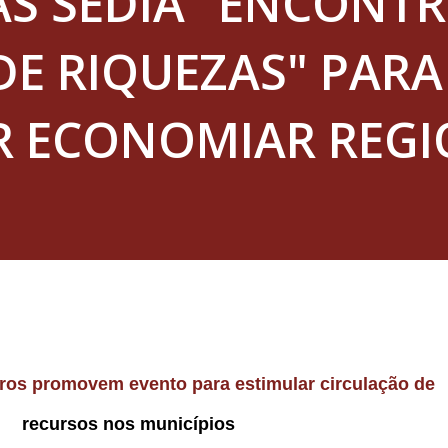
AS SEDIA "ENCONTR
DE RIQUEZAS" PARA
R ECONOMIAR REG
iros promovem evento para estimular circulação de
recursos nos municípios