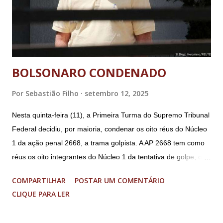
BOLSONARO CONDENADO
Por
Sebastião Filho
setembro 12, 2025
Nesta quinta-feira (11), a Primeira Turma do Supremo Tribunal
Federal decidiu, por maioria, condenar os oito réus do Núcleo
1 da ação penal 2668, a trama golpista. A AP 2668 tem como
réus os oito integrantes do Núcleo 1 da tentativa de golpe, ou
“Núcleo Crucial”, segundo a Procuradoria-Geral da República
COMPARTILHAR
POSTAR UM COMENTÁRIO
(PGR): o deputado federal Alexandre Ramagem, ex-diretor da
CLIQUE PARA LER
Agência Brasileira de Inteligência (Abin); o almirante Almir
Garnier, ex-comandante da Marinha; Anderson Torres, ex-