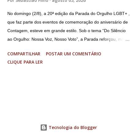
Por
Sebastião Filho
agosto 05, 2026
No domingo (2/8), a 20ª edição da Parada do Orgulho LGBT+ ,
que faz parte dos eventos de comemoração do aniversário de
Contagem, esteve em grande estilo. Sob o tema “Do Silêncio
ao Orgulho: Nossa Voz, Nosso Voto”, a Parada reforçou, mais
uma vez, a importância dos direitos LGBT+ e a diversidade no
COMPARTILHAR
POSTAR UM COMENTÁRIO
município. A concentração foi na Praça da Glória, que estava
CLIQUE PARA LER
preparada com um palco e contou com diversos shows,
apresentadores e desfiles. Além disso, a Casa dos Direitos
Humanos e o Núcleo LGBT montaram uma tenda, oferecendo
suporte e conscientizando à população, dando total apoio no
evento. Além de um evento cultural, a Parada LGBT+ é
também um evento político. Nesse sentido, foi destacada a
importância da Parada LGBT+ de Contagem, principalmente
por ser um movimento de resistência, de ocupação das ruas e
Tecnologia do Blogger
de se fazer homenagens. Dentre as homenageadas esteve