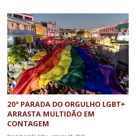
ministro da Justiça e ex-secretário de Segurança Pública do
DF; o general Augusto Heleno, ex-chefe do Gabinete de
Segurança Institucional (GSI); o tenente-coronel Mauro Cid,
ex-ajudante de ordens de Bolsonaro (réu-colaborador); o ex-
presidente da República Jair Bolsonaro; o general Paulo
Sérgio Nogueira, ex-ministro da Defesa; e o general da
reserva Walter Braga Netto, ex-ministro da Casa Civil e da
Defesa. A acusação envolveu os crimes de tentativa de
abolição violenta do Estado Democrático de Direito, golpe de
E...
20ª PARADA DO ORGULHO LGBT+
ARRASTA MULTIDÃO EM
CONTAGEM