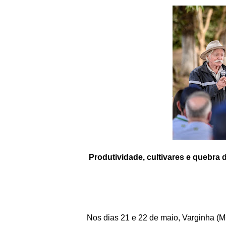
Produtividade, cultivares e quebra da safra: os desafios do café em pauta nos Dias de Campo da
Nos dias 21 e 22 de maio, Varginha (