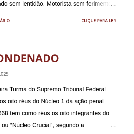
ndo sem lentidão. Motorista sem ferimentos
aodias *Por Sebastião Filho
ÁRIO
CLIQUE PARA LER
ONDENADO
2025
meira Turma do Supremo Tribunal Federal
 os oito réus do Núcleo 1 da ação penal
668 tem como réus os oito integrantes do
, ou “Núcleo Crucial”, segundo a