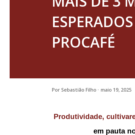
MAIS DE 3 
ESPERADOS
PROCAFÉ
Por
Sebastião Filho
maio 19, 2025
Produtividade, cultivares e quebra da safra: os desafios do café
em pauta no