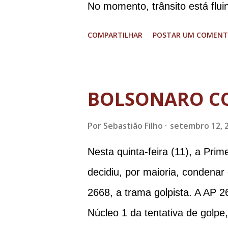
No momento, trânsito está flui
graves. Imagens @transitofern
COMPARTILHAR
POSTAR UM COMENT
BOLSONARO C
Por
Sebastião Filho
setembro 12, 
Nesta quinta-feira (11), a Pri
decidiu, por maioria, condenar
2668, a trama golpista. A AP 2
Núcleo 1 da tentativa de golpe