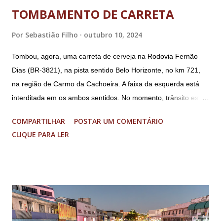
DF; o general Augusto Heleno, ex-chefe do Gabinete de
TOMBAMENTO DE CARRETA
Segurança Institucional (GSI); o tenente-coronel Mauro Cid,
ex-ajudante de ordens de Bolsonaro (réu-colaborador); o ex-
Por
Sebastião Filho
outubro 10, 2024
presidente da República Jair Bolsonaro; o general Paulo
Tombou, agora, uma carreta de cerveja na Rodovia Fernão
Sérgio Nogueira, ex-ministro da Defesa; e o general da
Dias (BR-3821), na pista sentido Belo Horizonte, no km 721,
reserva Walter Braga Netto, ex-ministro da Casa Civil e da
na região de Carmo da Cachoeira. A faixa da esquerda está
Defesa. A acusação envolveu os crimes de tentativa de
interditada em os ambos sentidos. No momento, trânsito está
abolição violenta do Estado Democrático de Direito, golpe de
fluindo sem lentidão. Motorista sem ferimentos graves.
E...
COMPARTILHAR
POSTAR UM COMENTÁRIO
Imagens @transitofernaodias *Por Sebastião Filho
CLIQUE PARA LER