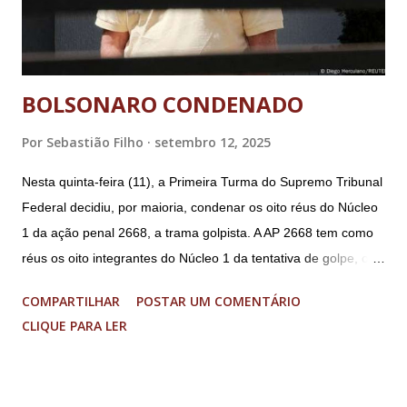
BOLSONARO CONDENADO
Por
Sebastião Filho
setembro 12, 2025
Nesta quinta-feira (11), a Primeira Turma do Supremo Tribunal
Federal decidiu, por maioria, condenar os oito réus do Núcleo
1 da ação penal 2668, a trama golpista. A AP 2668 tem como
réus os oito integrantes do Núcleo 1 da tentativa de golpe, ou
“Núcleo Crucial”, segundo a Procuradoria-Geral da República
COMPARTILHAR
POSTAR UM COMENTÁRIO
(PGR): o deputado federal Alexandre Ramagem, ex-diretor da
CLIQUE PARA LER
Agência Brasileira de Inteligência (Abin); o almirante Almir
Garnier, ex-comandante da Marinha; Anderson Torres, ex-
ministro da Justiça e ex-secretário de Segurança Pública do