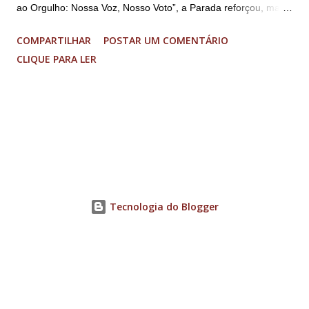
ao Orgulho: Nossa Voz, Nosso Voto”, a Parada reforçou, mais
uma vez, a importância dos direitos LGBT+ e a diversidade no
COMPARTILHAR
POSTAR UM COMENTÁRIO
município. A concentração foi na Praça da Glória, que estava
CLIQUE PARA LER
preparada com um palco e contou com diversos shows,
apresentadores e desfiles. Além disso, a Casa dos Direitos
Humanos e o Núcleo LGBT montaram uma tenda, oferecendo
suporte e conscientizando à população, dando total apoio no
evento. Além de um evento cultural, a Parada LGBT+ é
também um evento político. Nesse sentido, foi destacada a
importância da Parada LGBT+ de Contagem, principalmente
por ser um movimento de resistência, de ocupação das ruas e
Tecnologia do Blogger
de se fazer homenagens. Dentre as homenageadas esteve
Maria Eduarda Campos, de 22 anos. Ela é professora e foi
demitida de uma escola particular de Contagem após
familiares descobrirem...