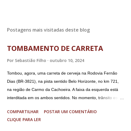
Postagens mais visitadas deste blog
TOMBAMENTO DE CARRETA
Por
Sebastião Filho
outubro 10, 2024
Tombou, agora, uma carreta de cerveja na Rodovia Fernão
Dias (BR-3821), na pista sentido Belo Horizonte, no km 721,
na região de Carmo da Cachoeira. A faixa da esquerda está
interditada em os ambos sentidos. No momento, trânsito está
fluindo sem lentidão. Motorista sem ferimentos graves.
COMPARTILHAR
POSTAR UM COMENTÁRIO
Imagens @transitofernaodias *Por Sebastião Filho
CLIQUE PARA LER