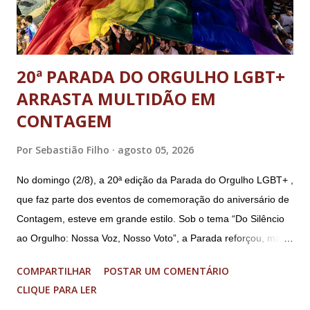
E...
20ª PARADA DO ORGULHO LGBT+
ARRASTA MULTIDÃO EM
CONTAGEM
Por
Sebastião Filho
agosto 05, 2026
No domingo (2/8), a 20ª edição da Parada do Orgulho LGBT+ ,
que faz parte dos eventos de comemoração do aniversário de
Contagem, esteve em grande estilo. Sob o tema “Do Silêncio
ao Orgulho: Nossa Voz, Nosso Voto”, a Parada reforçou, mais
uma vez, a importância dos direitos LGBT+ e a diversidade no
COMPARTILHAR
POSTAR UM COMENTÁRIO
município. A concentração foi na Praça da Glória, que estava
CLIQUE PARA LER
preparada com um palco e contou com diversos shows,