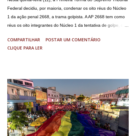
Federal decidiu, por maioria, condenar os oito réus do Núcleo
1 da ação penal 2668, a trama golpista. A AP 2668 tem como
réus os oito integrantes do Núcleo 1 da tentativa de golpe, ou
“Núcleo Crucial”, segundo a Procuradoria-Geral da República
COMPARTILHAR
POSTAR UM COMENTÁRIO
(PGR): o deputado federal Alexandre Ramagem, ex-diretor da
CLIQUE PARA LER
Agência Brasileira de Inteligência (Abin); o almirante Almir
Garnier, ex-comandante da Marinha; Anderson Torres, ex-
ministro da Justiça e ex-secretário de Segurança Pública do
DF; o general Augusto Heleno, ex-chefe do Gabinete de
Segurança Institucional (GSI); o tenente-coronel Mauro Cid,
ex-ajudante de ordens de Bolsonaro (réu-colaborador); o ex-
presidente da República Jair Bolsonaro; o general Paulo
Sérgio Nogueira, ex-ministro da Defesa; e o general da
reserva Walter Braga Netto, ex-ministro da Casa Civil e da
Defesa. A acusação envolveu os crimes de tentativa de
abolição violenta do Estado Democrático de Direito, golpe de