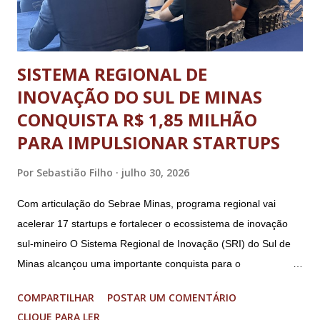
de julho (segunda-feira) e o ence...
SISTEMA REGIONAL DE
INOVAÇÃO DO SUL DE MINAS
CONQUISTA R$ 1,85 MILHÃO
PARA IMPULSIONAR STARTUPS
Por
Sebastião Filho
julho 30, 2026
Com articulação do Sebrae Minas, programa regional vai
acelerar 17 startups e fortalecer o ecossistema de inovação
sul-mineiro O Sistema Regional de Inovação (SRI) do Sul de
Minas alcançou uma importante conquista para o
fortalecimento do ecossistema de inovação sul-mineiro: a
COMPARTILHAR
POSTAR UM COMENTÁRIO
proposta “Acelera Vibra” foi contemplada na Chamada
CLIQUE PARA LER