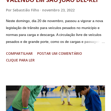
Por
Sebastião Filho
novembro 23, 2022
Neste domingo, dia 20 de novembro, passou a vigorar a nova
legislação de trânsito para veículos pesados no município e
normas para carga e descarga. A circulação livre de veículos
pesados e de grande porte, como os de cargas e passageiros
será permitida apenas nos bairros Colônia, Matosinhos e
COMPARTILHAR
POSTAR UM COMENTÁRIO
Tijuco (com total liberdade apenas no Colônia). No centro
CLIQUE PARA LER
histórico e área restrita à circulação de veículos cujo peso
bruto total seja de até 8 toneladas. As operações de carga e
descarga no centro da cidade serão permitidas obedecendo-
se aos dias e horários estabelecidos: de segunda a sexta feira,
das 08h às 18h; aos sábados das 08h às 13h; Nos domingos e
feriados livres. Haverá tolerância de 30 minutos, após o
término dos horários estabelecidos aos veículos que já se
encontrarem em operação de descarga. A nova legislação vale