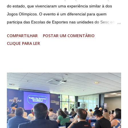
do estado, que vivenciaram uma experiência similar à dos
Jogos Olímpicos. O evento é um diferencial para quem
participa das Escolas de Esportes nas unidades do Sesc em
Minas Uma genuína experiência olímpica para crianças e
COMPARTILHAR
POSTAR UM COMENTÁRIO
adolescentes. É isso que o Arena Sesc proporcionou para 165
CLIQUE PARA LER
integrantes das Escolas de Esportes do Sesc São Lourenço,
Sesc Lavras, Sesc Varginha e Sesc Poços de Caldas.
Realizado anualmente pelo Sistema Fecomércio MG desde
2024, a atual edição do evento reuniu cerca de mil
participantes, entre 9 e 17 anos de idade, de várias partes do
estado, no Sesc Contagem, localizado na Região
Metropolitana de Belo Horizonte. Foram cinco dias de disputas
em diferentes modalidades esportivas, palestras e uma
programação dedicada a promover a integração, o respeito e
o desenvolvimento pessoal e social através do esporte. A
abertura oficial, com direto a cerimônia, aconteceu no dia 20