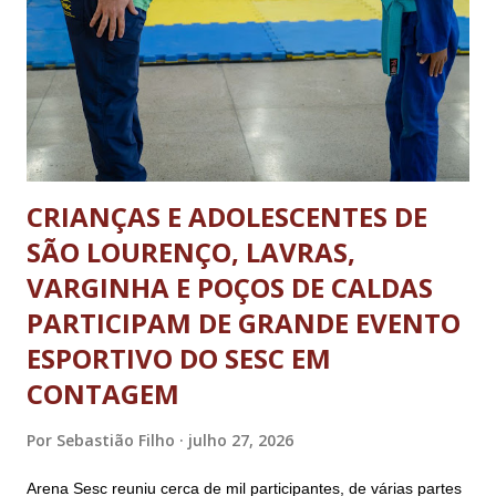
para os ônibus que viajam entre estados e municípios quanto
carretas e caminhões pesados. A determinação não se aplica
aos ônibus que realizam o transporte dentro da...
CRIANÇAS E ADOLESCENTES DE
SÃO LOURENÇO, LAVRAS,
VARGINHA E POÇOS DE CALDAS
PARTICIPAM DE GRANDE EVENTO
ESPORTIVO DO SESC EM
CONTAGEM
Por
Sebastião Filho
julho 27, 2026
Arena Sesc reuniu cerca de mil participantes, de várias partes