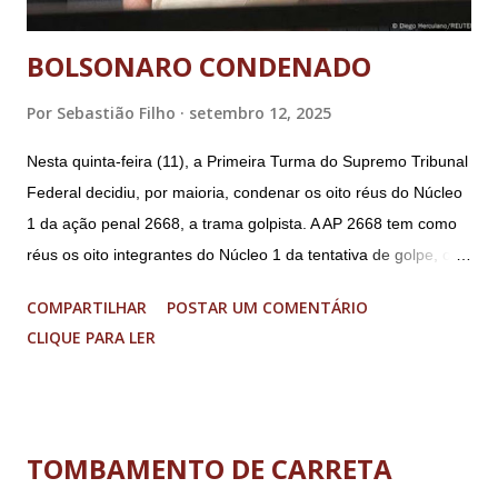
BOLSONARO CONDENADO
Por
Sebastião Filho
setembro 12, 2025
Nesta quinta-feira (11), a Primeira Turma do Supremo Tribunal
Federal decidiu, por maioria, condenar os oito réus do Núcleo
1 da ação penal 2668, a trama golpista. A AP 2668 tem como
réus os oito integrantes do Núcleo 1 da tentativa de golpe, ou
“Núcleo Crucial”, segundo a Procuradoria-Geral da República
COMPARTILHAR
POSTAR UM COMENTÁRIO
(PGR): o deputado federal Alexandre Ramagem, ex-diretor da
CLIQUE PARA LER
Agência Brasileira de Inteligência (Abin); o almirante Almir
Garnier, ex-comandante da Marinha; Anderson Torres, ex-
ministro da Justiça e ex-secretário de Segurança Pública do
DF; o general Augusto Heleno, ex-chefe do Gabinete de
TOMBAMENTO DE CARRETA
Segurança Institucional (GSI); o tenente-coronel Mauro Cid,