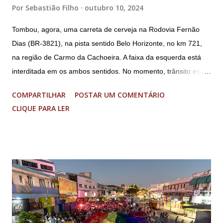
ex-ajudante de ordens de Bolsonaro (réu-colaborador); o ex-
Por
Sebastião Filho
outubro 10, 2024
presidente da República Jair Bolsonaro; o general Paulo
Tombou, agora, uma carreta de cerveja na Rodovia Fernão
Sérgio Nogueira, ex-ministro da Defesa; e o general da
Dias (BR-3821), na pista sentido Belo Horizonte, no km 721,
reserva Walter Braga Netto, ex-ministro da Casa Civil e da
na região de Carmo da Cachoeira. A faixa da esquerda está
Defesa. A acusação envolveu os crimes de tentativa de
interditada em os ambos sentidos. No momento, trânsito está
abolição violenta do Estado Democrático de Direito, golpe de
fluindo sem lentidão. Motorista sem ferimentos graves.
E...
COMPARTILHAR
POSTAR UM COMENTÁRIO
Imagens @transitofernaodias *Por Sebastião Filho
CLIQUE PARA LER