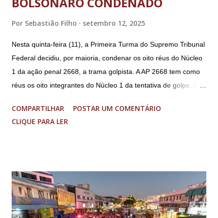
BOLSONARO CONDENADO
Por
Sebastião Filho
setembro 12, 2025
Nesta quinta-feira (11), a Primeira Turma do Supremo Tribunal
Federal decidiu, por maioria, condenar os oito réus do Núcleo
1 da ação penal 2668, a trama golpista. A AP 2668 tem como
réus os oito integrantes do Núcleo 1 da tentativa de golpe, ou
“Núcleo Crucial”, segundo a Procuradoria-Geral da República
COMPARTILHAR
POSTAR UM COMENTÁRIO
(PGR): o deputado federal Alexandre Ramagem, ex-diretor da
CLIQUE PARA LER
Agência Brasileira de Inteligência (Abin); o almirante Almir
Garnier, ex-comandante da Marinha; Anderson Torres, ex-
ministro da Justiça e ex-secretário de Segurança Pública do
DF; o general Augusto Heleno, ex-chefe do Gabinete de
Segurança Institucional (GSI); o tenente-coronel Mauro Cid,
ex-ajudante de ordens de Bolsonaro (réu-colaborador); o ex-
presidente da República Jair Bolsonaro; o general Paulo