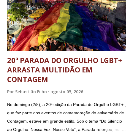
Sérgio Nogueira, ex-ministro da Defesa; e o general da
reserva Walter Braga Netto, ex-ministro da Casa Civil e da
Defesa. A acusação envolveu os crimes de tentativa de
abolição violenta do Estado Democrático de Direito, golpe de
E...
20ª PARADA DO ORGULHO LGBT+
ARRASTA MULTIDÃO EM
CONTAGEM
Por
Sebastião Filho
agosto 05, 2026
No domingo (2/8), a 20ª edição da Parada do Orgulho LGBT+ ,
que faz parte dos eventos de comemoração do aniversário de
Contagem, esteve em grande estilo. Sob o tema “Do Silêncio
ao Orgulho: Nossa Voz, Nosso Voto”, a Parada reforçou, mais