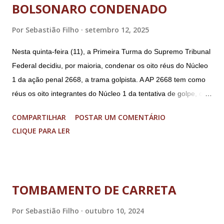
BOLSONARO CONDENADO
Por
Sebastião Filho
setembro 12, 2025
Nesta quinta-feira (11), a Primeira Turma do Supremo Tribunal
Federal decidiu, por maioria, condenar os oito réus do Núcleo
1 da ação penal 2668, a trama golpista. A AP 2668 tem como
réus os oito integrantes do Núcleo 1 da tentativa de golpe, ou
“Núcleo Crucial”, segundo a Procuradoria-Geral da República
COMPARTILHAR
POSTAR UM COMENTÁRIO
(PGR): o deputado federal Alexandre Ramagem, ex-diretor da
CLIQUE PARA LER
Agência Brasileira de Inteligência (Abin); o almirante Almir
Garnier, ex-comandante da Marinha; Anderson Torres, ex-
ministro da Justiça e ex-secretário de Segurança Pública do
DF; o general Augusto Heleno, ex-chefe do Gabinete de
TOMBAMENTO DE CARRETA
Segurança Institucional (GSI); o tenente-coronel Mauro Cid,
ex-ajudante de ordens de Bolsonaro (réu-colaborador); o ex-
Por
Sebastião Filho
outubro 10, 2024
presidente da República Jair Bolsonaro; o general Paulo