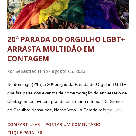
20ª PARADA DO ORGULHO LGBT+
ARRASTA MULTIDÃO EM
CONTAGEM
Por
Sebastião Filho
agosto 05, 2026
No domingo (2/8), a 20ª edição da Parada do Orgulho LGBT+ ,
que faz parte dos eventos de comemoração do aniversário de
Contagem, esteve em grande estilo. Sob o tema “Do Silêncio
ao Orgulho: Nossa Voz, Nosso Voto”, a Parada reforçou, mais
uma vez, a importância dos direitos LGBT+ e a diversidade no
COMPARTILHAR
POSTAR UM COMENTÁRIO
município. A concentração foi na Praça da Glória, que estava
CLIQUE PARA LER
preparada com um palco e contou com diversos shows,