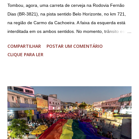
Tombou, agora, uma carreta de cerveja na Rodovia Fernão
Sérgio Nogueira, ex-ministro da Defesa; e o general da
Dias (BR-3821), na pista sentido Belo Horizonte, no km 721,
reserva Walter Braga Netto, ex-ministro da Casa Civil e da
na região de Carmo da Cachoeira. A faixa da esquerda está
Defesa. A acusação envolveu os crimes de tentativa de
interditada em os ambos sentidos. No momento, trânsito está
abolição violenta do Estado Democrático de Direito, golpe de
fluindo sem lentidão. Motorista sem ferimentos graves.
E...
COMPARTILHAR
POSTAR UM COMENTÁRIO
Imagens @transitofernaodias *Por Sebastião Filho
CLIQUE PARA LER