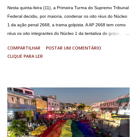
Nesta quinta-feira (11), a Primeira Turma do Supremo Tribunal
Federal decidiu, por maioria, condenar os oito réus do Núcleo
1 da ação penal 2668, a trama golpista. A AP 2668 tem como
réus os oito integrantes do Núcleo 1 da tentativa de golpe, ou
“Núcleo Crucial”, segundo a Procuradoria-Geral da República
COMPARTILHAR
POSTAR UM COMENTÁRIO
(PGR): o deputado federal Alexandre Ramagem, ex-diretor da
CLIQUE PARA LER
Agência Brasileira de Inteligência (Abin); o almirante Almir
Garnier, ex-comandante da Marinha; Anderson Torres, ex-
ministro da Justiça e ex-secretário de Segurança Pública do
DF; o general Augusto Heleno, ex-chefe do Gabinete de
Segurança Institucional (GSI); o tenente-coronel Mauro Cid,
ex-ajudante de ordens de Bolsonaro (réu-colaborador); o ex-
presidente da República Jair Bolsonaro; o general Paulo
Sérgio Nogueira, ex-ministro da Defesa; e o general da
reserva Walter Braga Netto, ex-ministro da Casa Civil e da
Defesa. A acusação envolveu os crimes de tentativa de