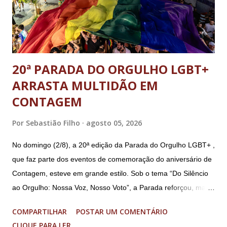
abolição violenta do Estado Democrático de Direito, golpe de
E...
20ª PARADA DO ORGULHO LGBT+
ARRASTA MULTIDÃO EM
CONTAGEM
Por
Sebastião Filho
agosto 05, 2026
No domingo (2/8), a 20ª edição da Parada do Orgulho LGBT+ ,
que faz parte dos eventos de comemoração do aniversário de
Contagem, esteve em grande estilo. Sob o tema “Do Silêncio
ao Orgulho: Nossa Voz, Nosso Voto”, a Parada reforçou, mais
uma vez, a importância dos direitos LGBT+ e a diversidade no
COMPARTILHAR
POSTAR UM COMENTÁRIO
município. A concentração foi na Praça da Glória, que estava
CLIQUE PARA LER