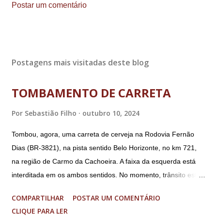
Postar um comentário
Postagens mais visitadas deste blog
TOMBAMENTO DE CARRETA
Por
Sebastião Filho
outubro 10, 2024
Tombou, agora, uma carreta de cerveja na Rodovia Fernão
Dias (BR-3821), na pista sentido Belo Horizonte, no km 721,
na região de Carmo da Cachoeira. A faixa da esquerda está
interditada em os ambos sentidos. No momento, trânsito está
fluindo sem lentidão. Motorista sem ferimentos graves.
COMPARTILHAR
POSTAR UM COMENTÁRIO
Imagens @transitofernaodias *Por Sebastião Filho
CLIQUE PARA LER